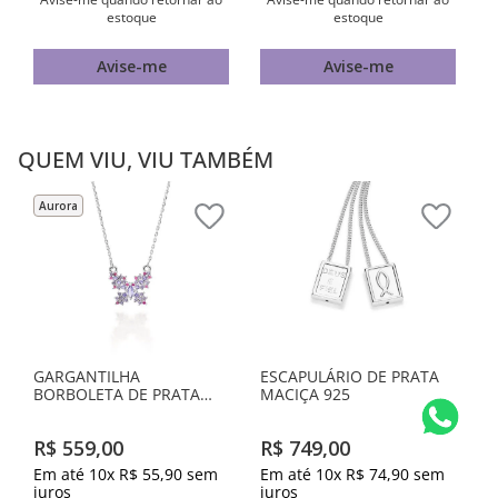
estoque
estoque
Avise-me
Avise-me
QUEM VIU, VIU TAMBÉM
Aurora
GARGANTILHA
ESCAPULÁRIO DE PRATA
BORBOLETA DE PRATA
MACIÇA 925
MACIÇA 925 COM
ZIRCÔNIAS
R$
559
,
00
R$
749
,
00
Em até
10
x
R$
55
,
90
sem
Em até
10
x
R$
74
,
90
sem
juros
juros