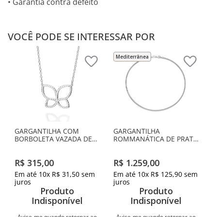
• Garantia contra defeito
VOCÊ PODE SE INTERESSAR POR
Mediterrânea
GARGANTILHA COM
GARGANTILHA
BORBOLETA VAZADA DE
ROMMANÁTICA DE PRATA
PRATA MACIÇA 925
MACIÇA 925
R$
315
,
00
R$
1
.
259
,
00
Em até
10
x
R$
31
,
50
sem
Em até
10
x
R$
125
,
90
sem
juros
juros
Produto
Produto
Indisponível
Indisponível
Avise-me quando retornar ao
Avise-me quando retornar ao