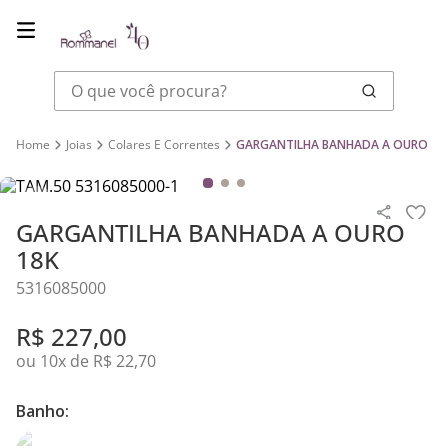
O que você procura?
Joias
Colares E Correntes
GARGANTILHA BANHADA A OURO 18
GARGANTILHA BANHADA A OURO
18K
5316085000
R$
227
,
00
ou
10
x de
R$
22
,
70
Banho: