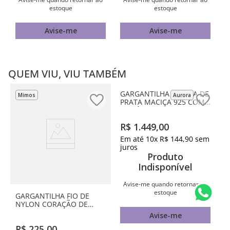
estoque
estoque
Avise-me
Avise-me
QUEM VIU, VIU TAMBÉM
Mimos
Aurora
GARGANTILHA RIVIERA DE
PRATA MACIÇA 925 COM
ZIRCÔNIAS
GARGANTILHA FIO DE
NYLON CORAÇÃO DE
R$
1
.
449
,
00
PRATA MACIÇA 925 COM
Em até
10
x
R$
144
,
90
sem
ZIRCÔNIAS
juros
R$
225
,
00