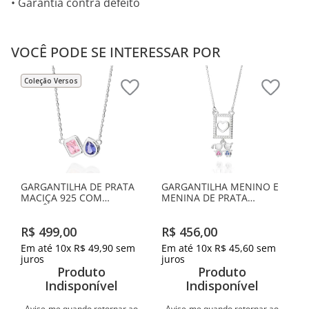
• Garantia contra defeito
VOCÊ PODE SE INTERESSAR POR
Coleção Versos
GARGANTILHA DE PRATA
GARGANTILHA MENINO E
MACIÇA 925 COM
MENINA DE PRATA
ZIRCÔNIAS
MACIÇA 925 COM
ZIRCÔNIAS
R$
499
,
00
R$
456
,
00
Em até
10
x
R$
49
,
90
sem
Em até
10
x
R$
45
,
60
sem
juros
juros
Produto
Produto
Indisponível
Indisponível
Avise-me quando retornar ao
Avise-me quando retornar ao