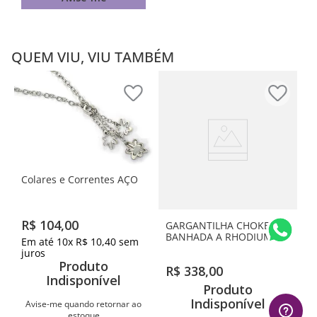
QUEM VIU, VIU TAMBÉM
Colares e Correntes AÇO
R$
104
,
00
GARGANTILHA CHOKER
BANHADA A RHODIUM
Em até
10
x
R$
10
,
40
sem
juros
Produto
R$
338
,
00
Indisponível
Produto
Indisponível
Avise-me quando retornar ao
estoque