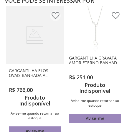
VOCÊ PODE SE INTERESSAR POR
GARGANTILHA GRAVATA
AMOR ETERNO BANHADA
A RHODIUM
GARGANTILHA ELOS
OVAIS BANHADA A
R$
251
,
00
RHODIUM
Produto
R$
766
,
00
Indisponível
Produto
Avise-me quando retornar ao
Indisponível
estoque
Avise-me quando retornar ao
estoque
Avise-me
Avise-me