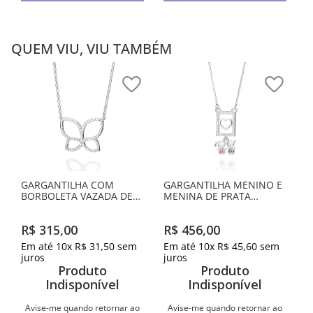
QUEM VIU, VIU TAMBÉM
GARGANTILHA COM
GARGANTILHA MENINO E
BORBOLETA VAZADA DE
MENINA DE PRATA
PRATA MACIÇA 925
MACIÇA 925 COM
ZIRCÔNIAS
R$
315
,
00
R$
456
,
00
Em até
10
x
R$
31
,
50
sem
Em até
10
x
R$
45
,
60
sem
juros
juros
Produto
Produto
Indisponível
Indisponível
Avise-me quando retornar ao
Avise-me quando retornar ao