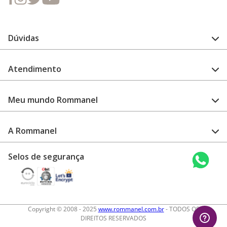
Dúvidas
FAQ
Atendimento
Guia de medidas
Cuidado com a peça
Fale Conosco
Como configurar meu relógio
Meu mundo Rommanel
Encontre uma loja
Garantia
Academia Rommanel
A Rommanel
Revenda Rommanel
Quem somos
Selos de segurança
Trabalhe conosco
Termos de uso
Aviso de privacidade
Diretos autorais
Copyright © 2008 - 2025
www.rommanel.com.br
- TODOS OS
DIREITOS RESERVADOS