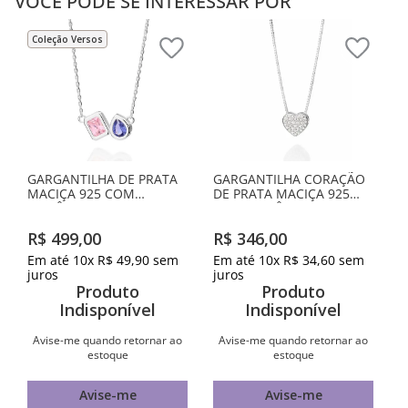
VOCÊ PODE SE INTERESSAR POR
Coleção Versos
GARGANTILHA DE PRATA
GARGANTILHA CORAÇÃO
MACIÇA 925 COM
DE PRATA MACIÇA 925
ZIRCÔNIAS
COM ZIRCÔNIAS
R$
499
,
00
R$
346
,
00
Em até
10
x
R$
49
,
90
sem
Em até
10
x
R$
34
,
60
sem
juros
juros
Produto
Produto
Indisponível
Indisponível
Avise-me quando retornar ao
Avise-me quando retornar ao
estoque
estoque
Avise-me
Avise-me