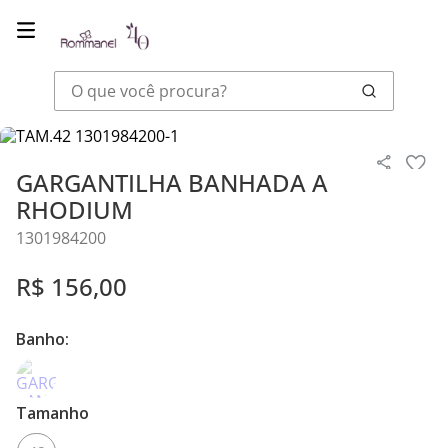
O que você procura?
Joias
Colares E Correntes
GARGANTILHA BANHADA A RHODIUM
GARGANTILHA BANHADA A
RHODIUM
1301984200
R$
156
,
00
Banho:
Tamanho