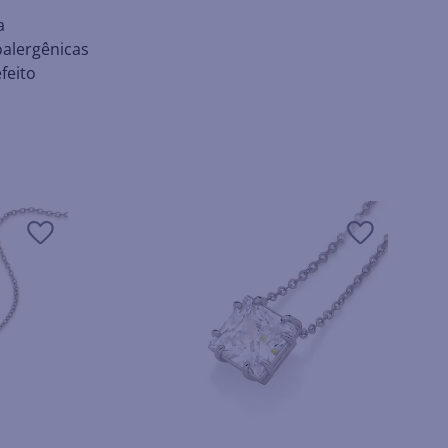
a
oalergênicas
feito