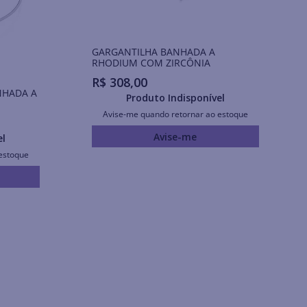
GARGANTILHA BANHADA A
RHODIUM COM ZIRCÔNIA
R$
308
,
00
NHADA A
Produto Indisponível
Avise-me quando retornar ao estoque
Avise-me
el
estoque