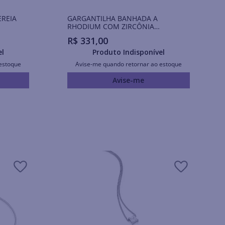
EREIA
GARGANTILHA BANHADA A
RHODIUM COM ZIRCÔNIA
QUADRADA
R$
331
,
00
el
Produto Indisponível
estoque
Avise-me quando retornar ao estoque
Avise-me