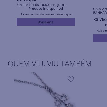
Em até
10
x
R$
10
,
40
sem juros
Produto Indisponível
GARGANT
BANHAD
Avise-me quando retornar ao estoque
R$
766
Avise-me
P
Avise-
QUEM VIU, VIU TAMBÉM