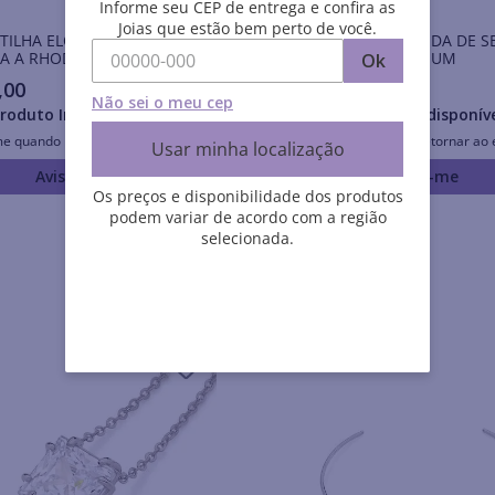
Informe seu CEP de entrega e confira as
Joias que estão bem perto de você.
ILHA ELOS OVAIS
GARGANTILHA CAUDA DE S
A A RHODIUM
BANHADA A RHODIUM
Ok
,
00
R$
175
,
00
Não sei o meu cep
roduto Indisponível
Produto Indisponív
me quando retornar ao estoque
Avise-me quando retornar ao 
Usar minha localização
Avise-me
Avise-me
Os preços e disponibilidade dos produtos
podem variar de acordo com a região
selecionada.