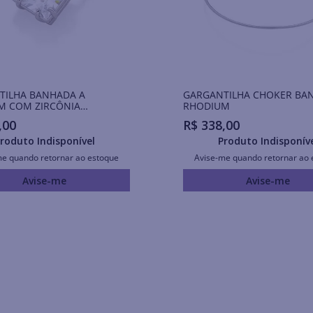
TILHA BANHADA A
GARGANTILHA CHOKER BA
M COM ZIRCÔNIA
RHODIUM
DA
,
00
R$
338
,
00
roduto Indisponível
Produto Indisponív
me quando retornar ao estoque
Avise-me quando retornar ao 
Avise-me
Avise-me