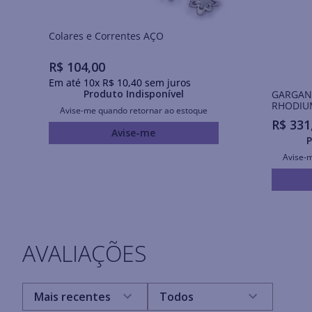
Colares e Correntes AÇO
R$
104
,
00
Em até
10
x
R$
10
,
40
sem juros
Produto Indisponível
GARGAN
RHODIU
Avise-me quando retornar ao estoque
QUADRA
R$
331
Avise-me
P
Avise-
AVALIAÇÕES
Mais recentes
Todos