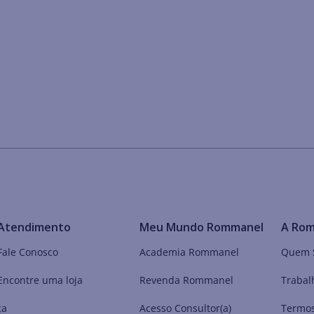
Atendimento
Meu Mundo Rommanel
A Ro
Fale Conosco
Academia Rommanel
Quem 
Encontre uma loja
Revenda Rommanel
Trabal
ça
Acesso Consultor(a)
Termos