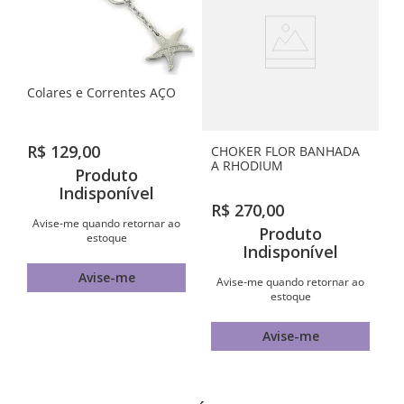
Colares e Correntes AÇO
R$
129
,
00
CHOKER FLOR BANHADA
A RHODIUM
Produto
Indisponível
R$
270
,
00
Avise-me quando retornar ao
Produto
estoque
Indisponível
Avise-me
Avise-me quando retornar ao
estoque
Avise-me