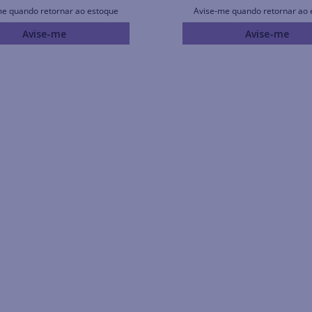
me quando retornar ao estoque
Avise-me quando retornar ao 
Avise-me
Avise-me