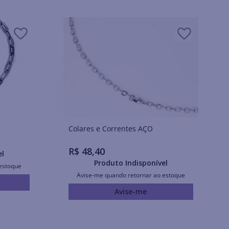
Colares e Correntes AÇO
R$
48
,
40
el
Produto Indisponível
estoque
Avise-me quando retornar ao estoque
Avise-me