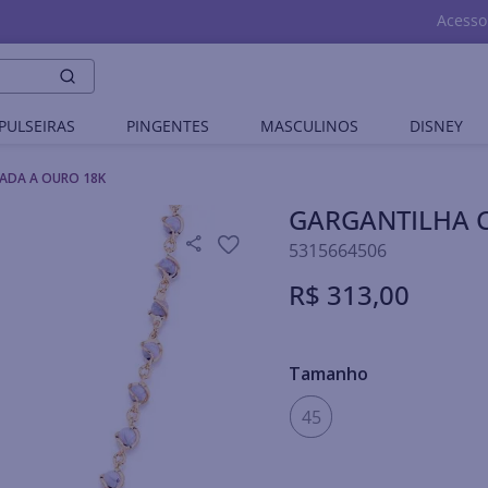
Acesso
PULSEIRAS
PINGENTES
MASCULINOS
DISNEY
ADA A OURO 18K
GARGANTILHA 
5315664506
R$
313
,
00
Tamanho
45