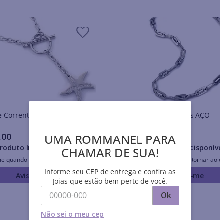
Colares e Correntes AÇO
Colares e Correntes AÇO
,
00
R$
210
,
00
UMA ROMMANEL PARA
roduto Indisponível
Produto Indisponív
CHAMAR DE SUA!
me quando retornar ao estoque
Avise-me quando retornar ao 
Informe seu CEP de entrega e confira as
Avise-me
Avise-me
Joias que estão bem perto de você.
Ok
Não sei o meu cep