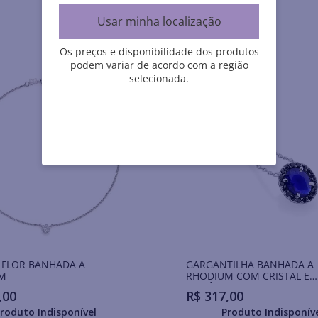
Usar minha localização
Os preços e disponibilidade dos produtos
podem variar de acordo com a região
selecionada.
 FLOR BANHADA A
GARGANTILHA BANHADA A
M
RHODIUM COM CRISTAL E
ZIRCÔNIAS NEGRAS
,
00
R$
317
,
00
roduto Indisponível
Produto Indisponív