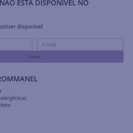
NÃO ESTÁ DISPONÍVEL NO
stiver disponível
Enviar
 ROMMANEL
a
oalergênicas
feito