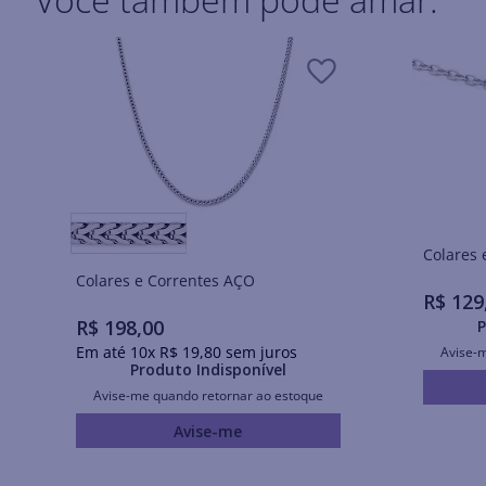
Colares e Correntes AÇO
R$
129
R$
198
,
00
P
Em até
10
x
R$
19
,
80
sem juros
Avise-
Produto Indisponível
Avise-me quando retornar ao estoque
Avise-me