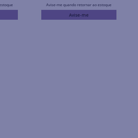
estoque
Avise-me quando retornar ao estoque
Avise-me