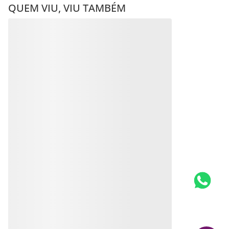
QUEM VIU, VIU TAMBÉM
GARGANTILHA MÃE
GARGANTILHA
BANHADA A RHODIUM
COMPOSTA POR ESFERAS
BANHADA A RHODIUM
R$
280
,
00
R$
256
,
00
Em até
10
x
R$
28
,
00
sem
Produto
juros
Indisponível
Produto
Indisponível
Avise-me quando retornar ao
estoque
Avise-me quando retornar ao
estoque
Avise-me
Avise-me
AVALIAÇÕES
Mais recentes
Todos