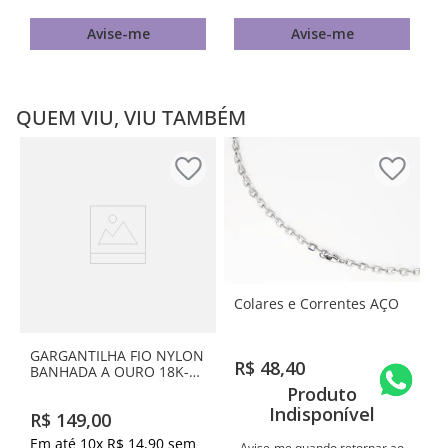
Avise-me
Avise-me
QUEM VIU, VIU TAMBÉM
Colares e Correntes AÇO
GARGANTILHA FIO NYLON
R$
48
,
40
BANHADA A OURO 18K-
LETRA F
Produto
Indisponível
R$
149
,
00
Em até
10
x
R$
14
,
90
sem
Avise-me quando retornar ao