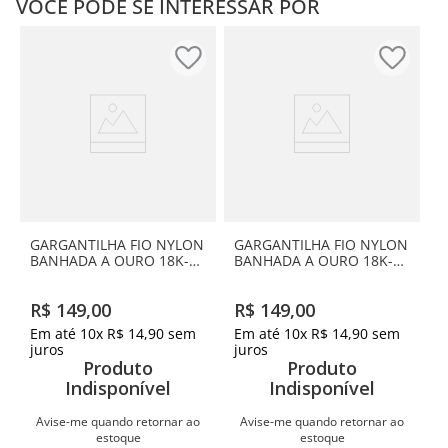
VOCÊ PODE SE INTERESSAR POR
GARGANTILHA FIO NYLON
GARGANTILHA FIO NYLON
BANHADA A OURO 18K-
BANHADA A OURO 18K-
LETRA O
LETRA G
R$
149
,
00
R$
149
,
00
Em até
10
x
R$
14
,
90
sem
Em até
10
x
R$
14
,
90
sem
juros
juros
Produto
Produto
Indisponível
Indisponível
Avise-me quando retornar ao
Avise-me quando retornar ao
estoque
estoque