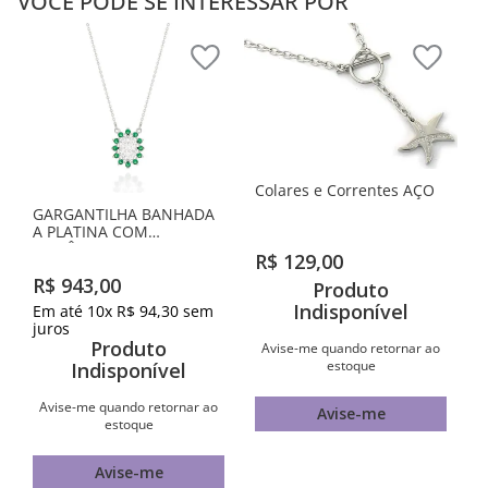
VOCÊ PODE SE INTERESSAR POR
Colares e Correntes AÇO
GARGANTILHA BANHADA
A PLATINA COM
ZIRCÔNIAS
R$
129
,
00
R$
943
,
00
Produto
Indisponível
Em até
10
x
R$
94
,
30
sem
juros
Produto
Avise-me quando retornar ao
estoque
Indisponível
Avise-me quando retornar ao
Avise-me
estoque
Avise-me