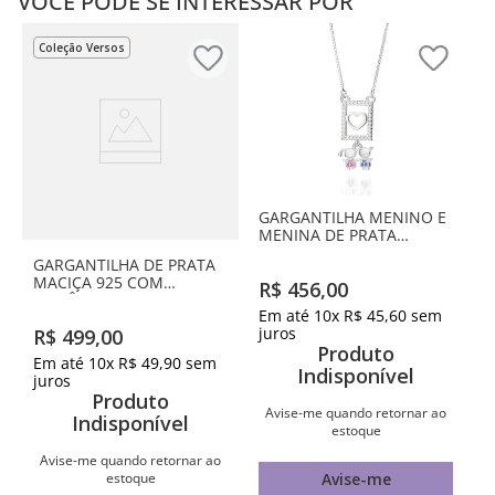
VOCÊ PODE SE INTERESSAR POR
Coleção Versos
GARGANTILHA MENINO E
MENINA DE PRATA
MACIÇA 925 COM
GARGANTILHA DE PRATA
ZIRCÔNIAS
MACIÇA 925 COM
R$
456
,
00
ZIRCÔNIAS
Em até
10
x
R$
45
,
60
sem
juros
R$
499
,
00
Produto
Em até
10
x
R$
49
,
90
sem
Indisponível
juros
Produto
Avise-me quando retornar ao
Indisponível
estoque
Avise-me quando retornar ao
estoque
Avise-me