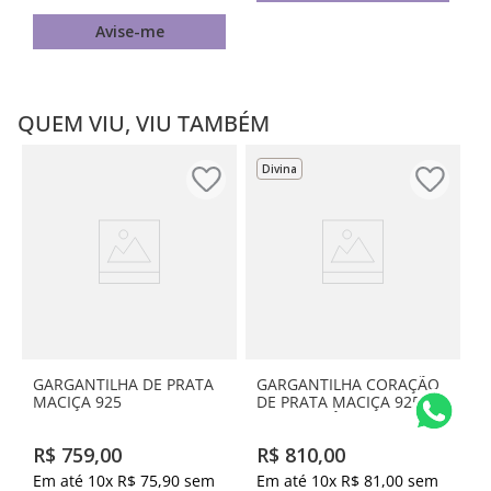
Avise-me
QUEM VIU, VIU TAMBÉM
Divina
GARGANTILHA DE PRATA
GARGANTILHA CORAÇÃO
MACIÇA 925
DE PRATA MACIÇA 925
COM ZIRCÔNIAS
R$
759
,
00
R$
810
,
00
Em até
10
x
R$
75
,
90
sem
Em até
10
x
R$
81
,
00
sem