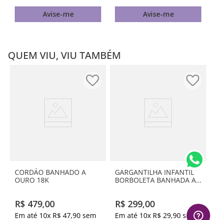
Avise-me
Avise-me
QUEM VIU, VIU TAMBÉM
CORDÃO BANHADO A
GARGANTILHA INFANTIL
OURO 18K
BORBOLETA BANHADA A
OURO 18K
R$
479
,
00
R$
299
,
00
Em até
10
x
R$
47
,
90
sem
Em até
10
x
R$
29
,
90
sem