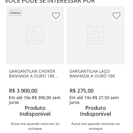
VOCÊ PODE SE INTERESSAR POR
Divina
GARGANTILHA CHOKER
GARGANTILHA LAÇO
BANHADA A OURO 18K
BANHADA A OURO 18K
COM CRISTAIS
R$
3
.
900
,
00
R$
275
,
00
Em até
10
x
R$
390
,
00
sem
Em até
10
x
R$
27
,
50
sem
juros
juros
Produto
Produto
Indisponível
Indisponível
Avise-me quando retornar ao
Avise-me quando retornar ao
estoque
estoque