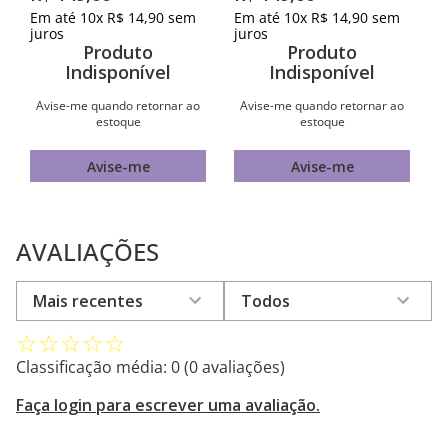
Em até
10
x
R$
14
,
90
sem
Em até
10
x
R$
14
,
90
sem
juros
juros
Produto
Produto
Indisponível
Indisponível
Avise-me quando retornar ao
Avise-me quando retornar ao
estoque
estoque
Avise-me
Avise-me
AVALIAÇÕES
Mais recentes
Todos
☆
☆
☆
☆
☆
Classificação média: 0
(0 avaliações)
Faça login para escrever uma avaliação.