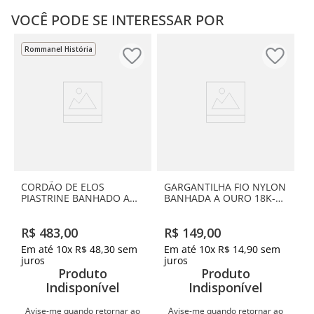
VOCÊ PODE SE INTERESSAR POR
Rommanel História
CORDÃO DE ELOS
GARGANTILHA FIO NYLON
PIASTRINE BANHADO A
BANHADA A OURO 18K-
OURO 18K
LETRA G
R$
483
,
00
R$
149
,
00
Em até
10
x
R$
48
,
30
sem
Em até
10
x
R$
14
,
90
sem
juros
juros
Produto
Produto
Indisponível
Indisponível
Avise-me quando retornar ao
Avise-me quando retornar ao