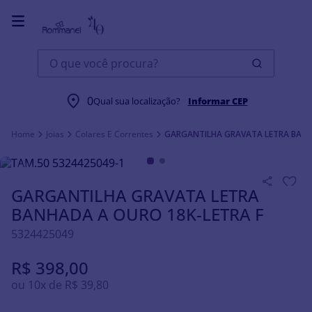
O que você procura?
0
Qual sua localização?
Informar CEP
Joias
Colares E Correntes
GARGANTILHA GRAVATA LETRA BANH
GARGANTILHA GRAVATA LETRA
BANHADA A OURO 18K-LETRA F
5324425049
R$
398
,
00
ou
10
x de
R$
39
,
80