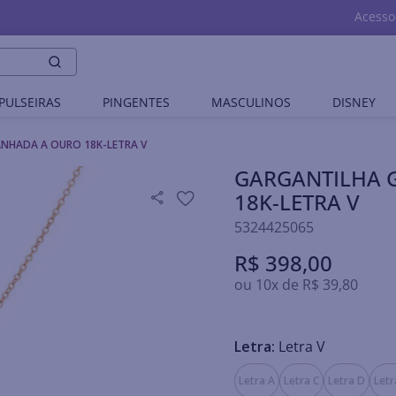
Acesso
PULSEIRAS
PINGENTES
MASCULINOS
DISNEY
NHADA A OURO 18K-LETRA V
GARGANTILHA 
18K-LETRA V
5324425065
R$
398
,
00
ou
10
x de
R$
39
,
80
Letra:
Letra V
Letra A
Letra C
Letra D
Letr