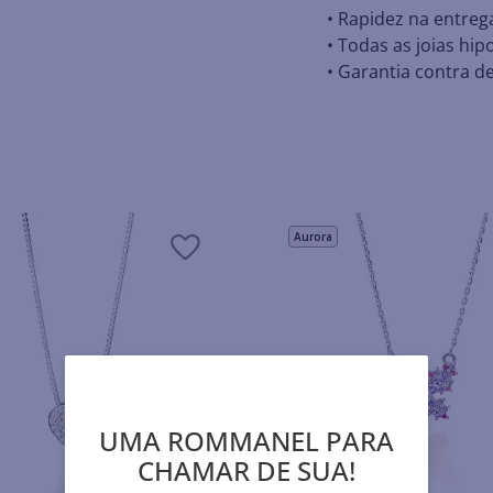
• Rapidez na entreg
• Todas as joias hip
• Garantia contra de
Aurora
UMA ROMMANEL PARA
CHAMAR DE SUA!