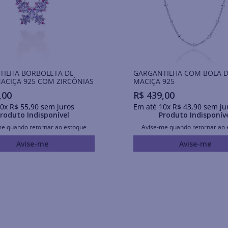
TILHA BORBOLETA DE
GARGANTILHA COM BOLA D
ACIÇA 925 COM ZIRCÔNIAS
MACIÇA 925
,
00
R$
439
,
00
0
x
R$
55
,
90
sem juros
Em até
10
x
R$
43
,
90
sem ju
roduto Indisponível
Produto Indisponív
me quando retornar ao estoque
Avise-me quando retornar ao 
Avise-me
Avise-me