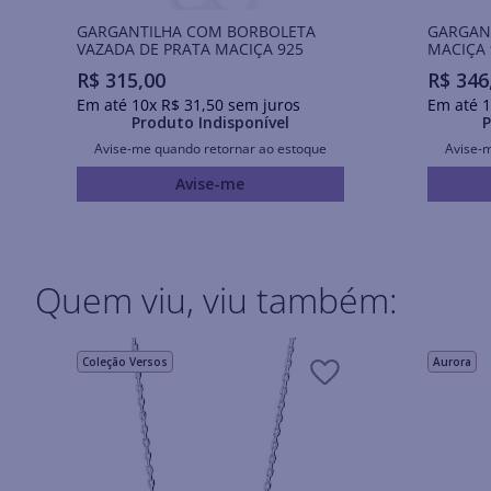
GARGANTILHA COM BORBOLETA
GARGAN
VAZADA DE PRATA MACIÇA 925
MACIÇA 
R$
315
,
00
R$
346
Em até
10
x
R$
31
,
50
sem juros
Em até
1
Produto Indisponível
P
Avise-me quando retornar ao estoque
Avise-
Avise-me
Quem viu, viu também:
Coleção Versos
Aurora