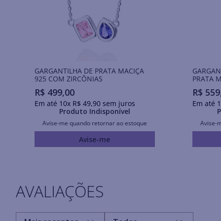
GARGANTILHA DE PRATA MACIÇA
GARGAN
925 COM ZIRCÔNIAS
PRATA M
R$
499
,
00
R$
559
Em até
10
x
R$
49
,
90
sem juros
Em até
1
Produto Indisponível
P
Avise-me quando retornar ao estoque
Avise-
Avise-me
AVALIAÇÕES