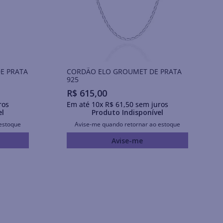
E PRATA
CORDÃO ELO GROUMET DE PRATA
925
R$
615
,
00
ros
Em até
10
x
R$
61
,
50
sem juros
el
Produto Indisponível
estoque
Avise-me quando retornar ao estoque
Avise-me