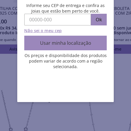
Informe seu CEP de entrega e confira as
TILHA CORAÇÃO DE PRATA
GARGANTILHA BORBOLETA
Joias que estão bem perto de você.
925 COM ZIRCÔNIAS
PRATA MACIÇA 925 COM ZI
Ok
,
00
R$
559
,
00
0
x
R$
34
,
60
sem juros
Em até
10
x
R$
55
,
90
sem ju
Não sei o meu cep
roduto Indisponível
Produto Indisponív
me quando retornar ao estoque
Avise-me quando retornar ao 
Usar minha localização
Avise-me
Avise-me
Os preços e disponibilidade dos produtos
podem variar de acordo com a região
selecionada.