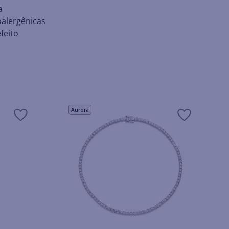
a
oalergênicas
feito
Aurora