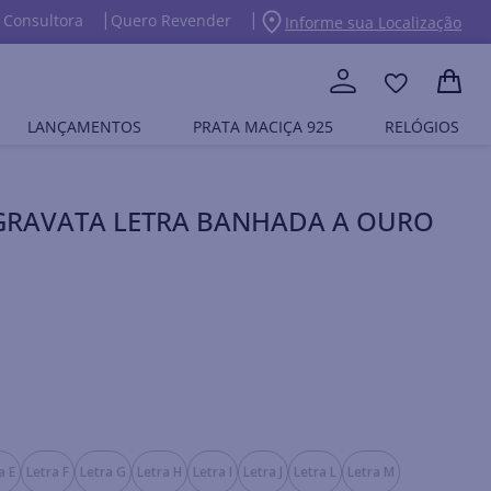
 Consultora
Quero Revender
Informe sua Localização
LANÇAMENTOS
PRATA MACIÇA 925
RELÓGIOS
GRAVATA LETRA BANHADA A OURO
a E
Letra F
Letra G
Letra H
Letra I
Letra J
Letra L
Letra M