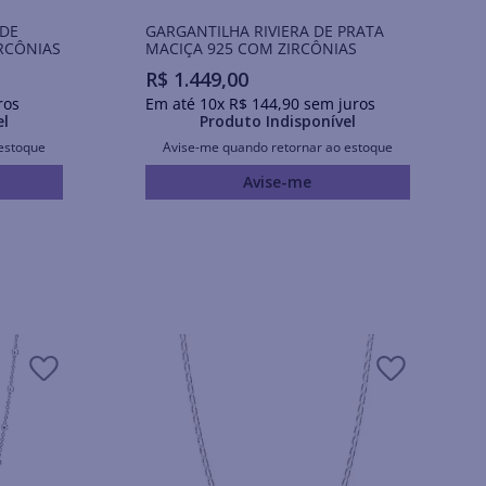
 DE
GARGANTILHA RIVIERA DE PRATA
RCÔNIAS
MACIÇA 925 COM ZIRCÔNIAS
R$
1
.
449
,
00
ros
Em até
10
x
R$
144
,
90
sem juros
el
Produto Indisponível
estoque
Avise-me quando retornar ao estoque
Avise-me