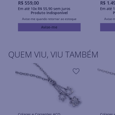
R$
559
,
00
R$
1
.
4
Em até
10
x
R$
55
,
90
sem juros
Em até
1
Produto Indisponível
P
Avise-me quando retornar ao estoque
Avise-
Avise-me
QUEM VIU, VIU TAMBÉM
Colares e Correntes AÇO