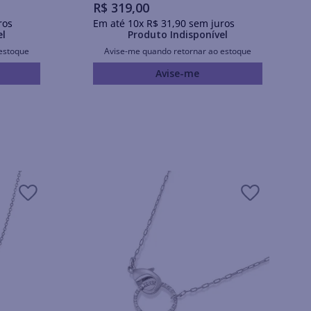
R$
319
,
00
ros
Em até
10
x
R$
31
,
90
sem juros
el
Produto Indisponível
estoque
Avise-me quando retornar ao estoque
Avise-me