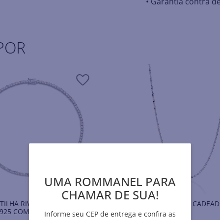
• Garantia contra de
POR
UMA ROMMANEL PARA
CHAMAR DE SUA!
ILHA RIVIERA DE PRATA
GARGANTILHA ELO CADEAD
925 COM ZIRCÔNIAS
PRATA 925
Informe seu CEP de entrega e confira as