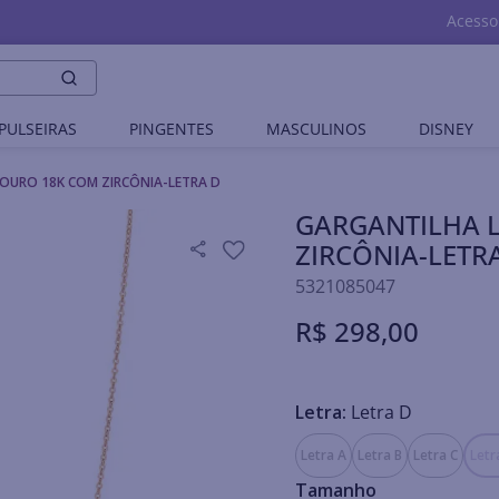
Acesso
PULSEIRAS
PINGENTES
MASCULINOS
DISNEY
OURO 18K COM ZIRCÔNIA-LETRA D
GARGANTILHA 
ZIRCÔNIA-LETR
5321085047
R$
298
,
00
Letra:
Letra D
Letra A
Letra B
Letra C
Letr
Tamanho