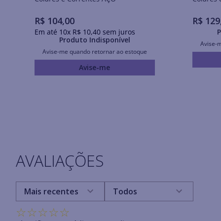
R$
104
,
00
R$
129
Em até
10
x
R$
10
,
40
sem juros
P
Produto Indisponível
Avise-
Avise-me quando retornar ao estoque
Avise-me
AVALIAÇÕES
Mais recentes
Todos
☆
☆
☆
☆
☆