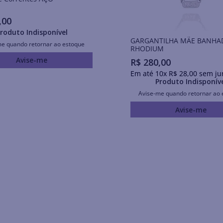
,
00
roduto Indisponível
GARGANTILHA MÃE BANHA
me quando retornar ao estoque
RHODIUM
Avise-me
R$
280
,
00
Em até
10
x
R$
28
,
00
sem ju
Produto Indisponív
Avise-me quando retornar ao 
Avise-me