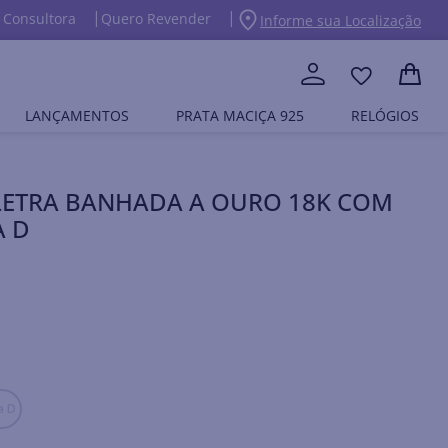
 Consultora
Quero Revender
Informe sua Localização
LANÇAMENTOS
PRATA MACIÇA 925
RELÓGIOS
LETRA BANHADA A OURO 18K COM
A D
a D