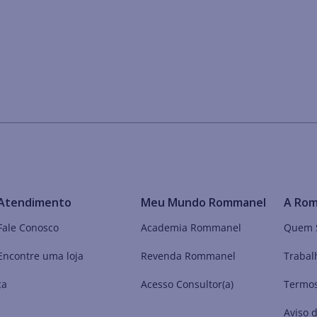
Atendimento
Meu Mundo Rommanel
A Ro
Fale Conosco
Academia Rommanel
Quem 
Encontre uma loja
Revenda Rommanel
Trabal
ça
Acesso Consultor(a)
Termos
Aviso 