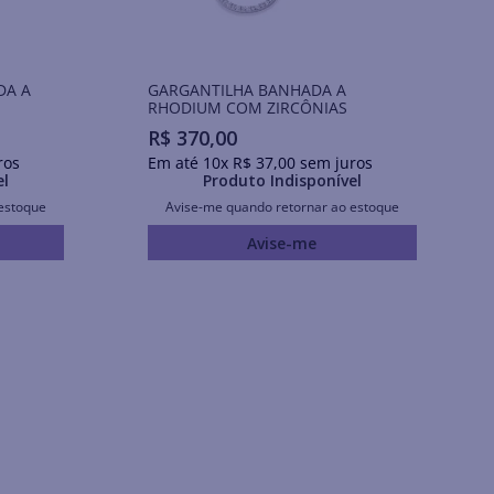
DA A
GARGANTILHA BANHADA A
RHODIUM COM ZIRCÔNIAS
R$
370
,
00
ros
Em até
10
x
R$
37
,
00
sem juros
el
Produto Indisponível
estoque
Avise-me quando retornar ao estoque
Avise-me