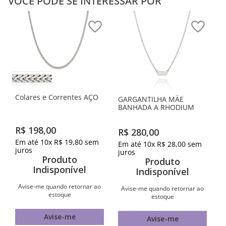
VOCÊ PODE SE INTERESSAR POR
Colares e Correntes AÇO
GARGANTILHA MÃE
BANHADA A RHODIUM
R$
198
,
00
R$
280
,
00
Em até
10
x
R$
19
,
80
sem
Em até
10
x
R$
28
,
00
sem
juros
juros
Produto
Produto
Indisponível
Indisponível
Avise-me quando retornar ao
Avise-me quando retornar ao
estoque
estoque
Avise-me
Avise-me