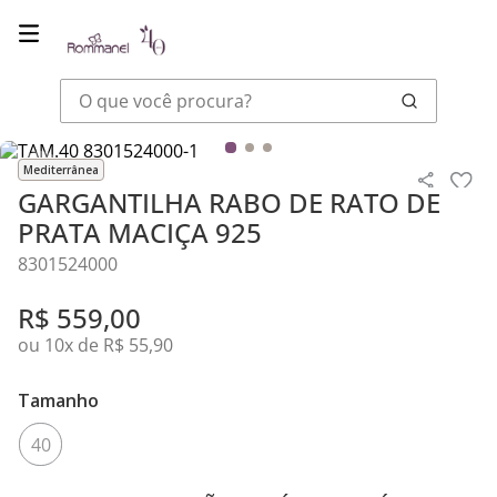
O que você procura?
Joias
Colares E Correntes
GARGANTILHA RABO DE RATO DE PR
Mediterrânea
GARGANTILHA RABO DE RATO DE
PRATA MACIÇA 925
8301524000
R$
559
,
00
ou
10
x de
R$
55
,
90
Tamanho
40