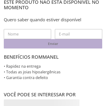
ESTE PRODUTO NÃO ESTÁ DISPONÍVEL NO
MOMENTO
Quero saber quando estiver disponível
Enviar
BENEFÍCIOS ROMMANEL
• Rapidez na entrega
• Todas as joias hipoalergênicas
• Garantia contra defeito
VOCÊ PODE SE INTERESSAR POR
GARGANTILHA RIVIERA DE
CORDÃO ELO GROUMET
Aurora