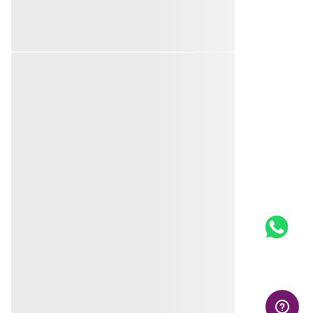
GARGANTILHA DE PRATA
GARGANTILHA
MACIÇA 925 COM
ROMMANÁTICA DE PRATA
ZIRCÔNIAS
MACIÇA 925
R$
499
,
00
R$
1
.
259
,
00
Em até
10
x
R$
49
,
90
sem
Em até
10
x
R$
125
,
90
sem
juros
juros
Produto
Produto
Indisponível
Indisponível
Avise-me quando retornar ao
Avise-me quando retornar ao
estoque
estoque
Avise-me
Avise-me
AVALIAÇÕES
Mais recentes
Todos