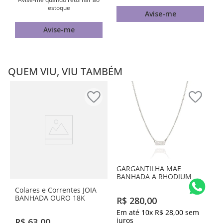
estoque
Avise-me
Avise-me
QUEM VIU, VIU TAMBÉM
GARGANTILHA MÃE
BANHADA A RHODIUM
Colares e Correntes JOIA
BANHADA OURO 18K
R$
280
,
00
Em até
10
x
R$
28
,
00
sem
juros
R$
63
,
00