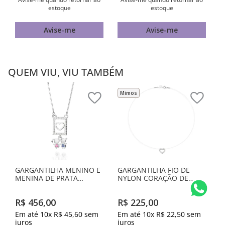
estoque
estoque
Avise-me
Avise-me
QUEM VIU, VIU TAMBÉM
Mimos
GARGANTILHA MENINO E
GARGANTILHA FIO DE
MENINA DE PRATA
NYLON CORAÇÃO DE
MACIÇA 925 COM
PRATA MACIÇA 925 COM
ZIRCÔNIAS
ZIRCÔNIAS
R$
456
,
00
R$
225
,
00
Em até
10
x
R$
45
,
60
sem
Em até
10
x
R$
22
,
50
sem
juros
juros