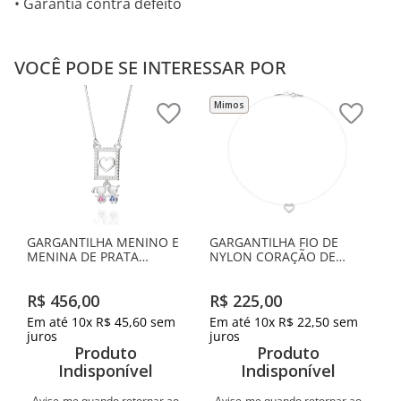
• Garantia contra defeito
VOCÊ PODE SE INTERESSAR POR
Mimos
GARGANTILHA MENINO E
GARGANTILHA FIO DE
MENINA DE PRATA
NYLON CORAÇÃO DE
MACIÇA 925 COM
PRATA MACIÇA 925 COM
ZIRCÔNIAS
ZIRCÔNIAS
R$
456
,
00
R$
225
,
00
Em até
10
x
R$
45
,
60
sem
Em até
10
x
R$
22
,
50
sem
juros
juros
Produto
Produto
Indisponível
Indisponível
Avise-me quando retornar ao
Avise-me quando retornar ao