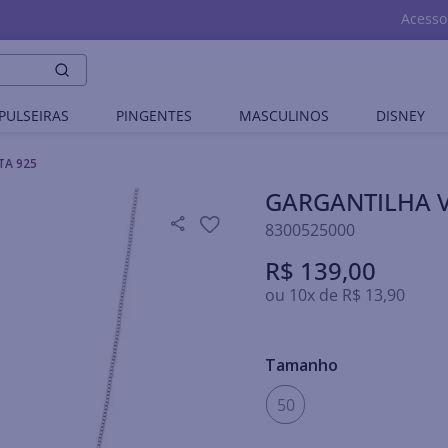
Acesso
PULSEIRAS
PINGENTES
MASCULINOS
DISNEY
TA 925
GARGANTILHA V
8300525000
R$
139
,
00
ou
10
x de
R$
13
,
90
Tamanho
50