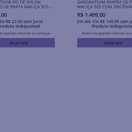
ILHA FIO DE NYLON
GARGANTILHA RIVIERA DE 
 DE PRATA MACIÇA 925
MACIÇA 925 COM ZIRCÔNI
RCÔNIAS
,
00
R$
1
.
499
,
00
0
x
R$
22
,
50
sem juros
Em até
10
x
R$
149
,
90
sem j
roduto Indisponível
Produto Indisponív
me quando retornar ao estoque
Avise-me quando retornar ao 
Avise-me
Avise-me