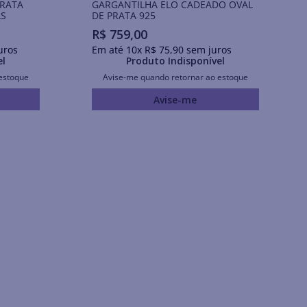
PRATA
GARGANTILHA ELO CADEADO OVAL
AS
DE PRATA 925
R$
759
,
00
uros
Em até
10
x
R$
75
,
90
sem juros
el
Produto Indisponível
estoque
Avise-me quando retornar ao estoque
Avise-me