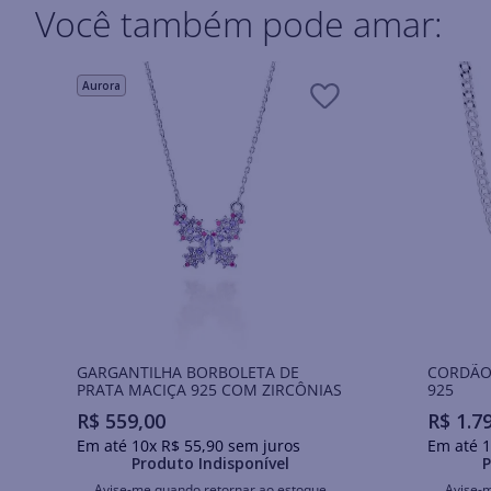
Você também pode amar:
Aurora
GARGANTILHA BORBOLETA DE
CORDÃO
PRATA MACIÇA 925 COM ZIRCÔNIAS
925
R$
559
,
00
R$
1
.
7
Em até
10
x
R$
55
,
90
sem juros
Em até
1
Produto Indisponível
P
Avise-me quando retornar ao estoque
Avise-