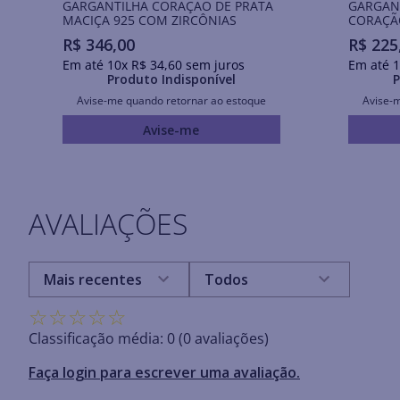
GARGANTILHA CORAÇÃO DE PRATA
GARGANT
MACIÇA 925 COM ZIRCÔNIAS
CORAÇÃO
COM ZI
R$
346
,
00
R$
225
Em até
10
x
R$
34
,
60
sem juros
Em até
1
Produto Indisponível
P
Avise-me quando retornar ao estoque
Avise-
Avise-me
AVALIAÇÕES
Mais recentes
Todos
☆
☆
☆
☆
☆
Classificação média: 0
(0 avaliações)
Faça login para escrever uma avaliação.