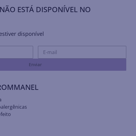
NÃO ESTÁ DISPONÍVEL NO
stiver disponível
Enviar
 ROMMANEL
a
oalergênicas
feito