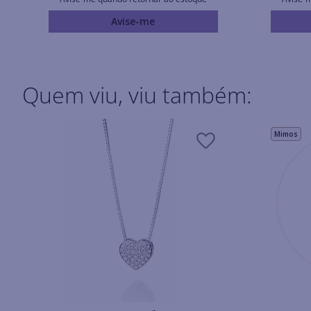
Avise-me
Quem viu, viu também:
Mimos