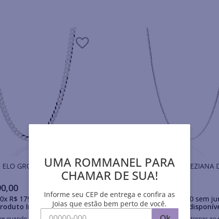
UMA ROMMANEL PARA
 ELO GROUMET DE PRATA
GARGANTILHA VENEZIANA 
CHAMAR DE SUA!
PRATA 925
90
,
00
R$
229
,
00
Informe seu CEP de entrega e confira as
0
x
R$
179
,
00
sem juros
Em até
10
x
R$
22
,
90
sem ju
Joias que estão bem perto de você.
roduto Indisponível
Produto Indisponív
Ok
me quando retornar ao estoque
Avise-me quando retornar ao 