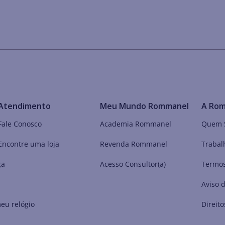
Atendimento
Meu Mundo Rommanel
A Ro
Fale Conosco
Academia Rommanel
Quem 
Encontre uma loja
Revenda Rommanel
Trabal
ça
Acesso Consultor(a)
Termos
Aviso 
eu relógio
Direito