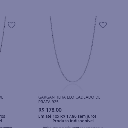
DE
GARGANTILHA ELO CADEADO DE
PRATA 925
R$
178
,
00
ros
Em até
10
x
R$
17
,
80
sem juros
el
Produto Indisponível
estoque
Avise-me quando retornar ao estoque