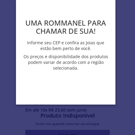
UMA ROMMANEL PARA
UMA ROMMANEL PARA
CHAMAR DE SUA!
CHAMAR DE SUA!
Informe seu CEP e confira as Joias que
Informe seu CEP e confira as Joias que
estão bem perto de você.
estão bem perto de você.
Os preços e disponibilidade dos produtos
Os preços e disponibilidade dos produtos
podem variar de acordo com a região
podem variar de acordo com a região
selecionada.
selecionada.
BERLOQUE COPO AMERICANO DE PRATA
MACIÇA 925 COM APLICAÇÃO DE RESINA
R$
236
,
00
Em até
10
x
R$
23
,
60
sem juros
Produto Indisponível
Avise-me quando retornar ao estoque
Avise-me