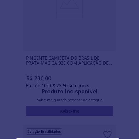
PINGENTE CAMISETA DO BRASIL DE
PRATA MACIÇA 925 COM APLICAÇÃO DE
RESINA
R$
236
,
00
Em até
10
x
R$
23
,
60
sem juros
Produto Indisponível
Avise-me quando retornar ao estoque
Avise-me
Coleção Brasilidades