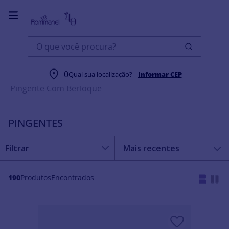
O que você procura?
Joias
Pingentes
Berloque
0
Qual sua localização?
Informar CEP
Pingente Com Berloque
PINGENTES
Mais recentes
190
Produtos