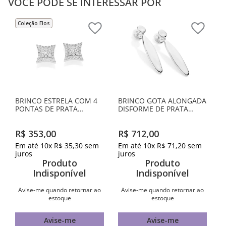
VOCÊ PODE SE INTERESSAR POR
Coleção Elos
BRINCO ESTRELA COM 4
BRINCO GOTA ALONGADA
PONTAS DE PRATA
DISFORME DE PRATA
MACIÇA 925 COM
MACIÇA 925
ZIRCÔNIAS
R$
353
,
00
R$
712
,
00
Em até
10
x
R$
35
,
30
sem
Em até
10
x
R$
71
,
20
sem
juros
juros
Produto
Produto
Indisponível
Indisponível
Avise-me quando retornar ao
Avise-me quando retornar ao
estoque
estoque
Avise-me
Avise-me