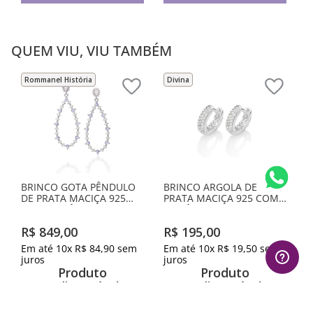
QUEM VIU, VIU TAMBÉM
Rommanel História
Divina
BRINCO GOTA PÊNDULO
BRINCO ARGOLA DE
DE PRATA MACIÇA 925
PRATA MACIÇA 925 COM
COM ZIRCÔNIAS
ZIRCÔNIAS
R$
849
,
00
R$
195
,
00
Em até
10
x
R$
84
,
90
sem
Em até
10
x
R$
19
,
50
sem
juros
juros
Produto
Produto
Indisponível
Indisponível
Avise-me quando retornar ao
Avise-me quando retornar ao