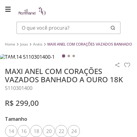
O que você procura?
Joias
Anéis
MAXI ANEL COM CORAÇÕES VAZADOS BANHADO A 
MAXI ANEL COM CORAÇÕES
VAZADOS BANHADO A OURO 18K
5110301400
R$
299
,
00
Tamanho
14
16
18
20
22
24