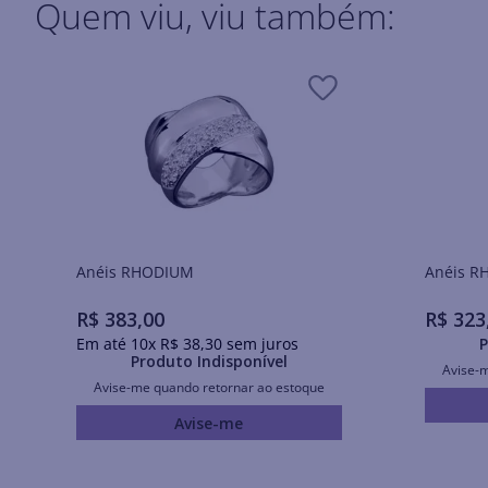
Quem viu, viu também:
Anéis RHODIUM
Ané
R$
383
,
00
R$
323
Em até
10
x
R$
38
,
30
sem juros
P
Produto Indisponível
Avise-
Avise-me quando retornar ao estoque
Avise-me