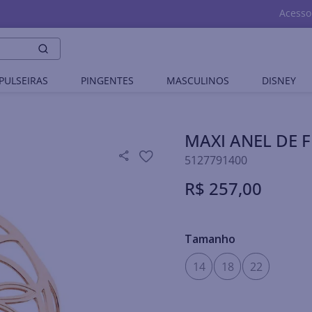
Acesso
PULSEIRAS
PINGENTES
MASCULINOS
DISNEY
MAXI ANEL DE 
5127791400
R$
257
,
00
Tamanho
14
18
22