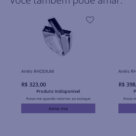
Anéis RHODIUM
Ané
R$
323
,
00
R$
398
Produto Indisponível
P
Avise-me quando retornar ao estoque
Avise-
Avise-me