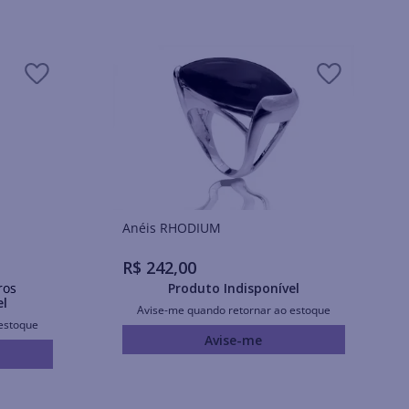
Anéis RHODIUM
R$
242
,
00
ros
Produto Indisponível
el
Avise-me quando retornar ao estoque
estoque
Avise-me