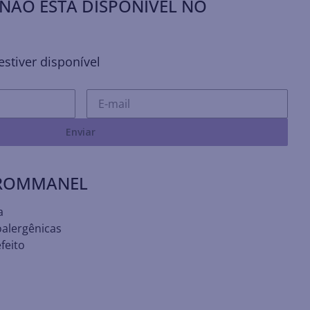
NÃO ESTÁ DISPONÍVEL NO
stiver disponível
Enviar
 ROMMANEL
a
oalergênicas
feito