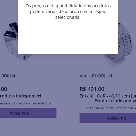
Os preços e disponibilidade dos produtos
podem variar de acordo com a região
selecionada.
is RHODIUM
Anéis RHODIUM
,
00
R$
401
,
00
roduto Indisponível
Em até
10
x
R$
40
,
10
sem ju
Produto Indisponív
me quando retornar ao estoque
Avise-me quando retornar ao 
Avise-me
Avise-me