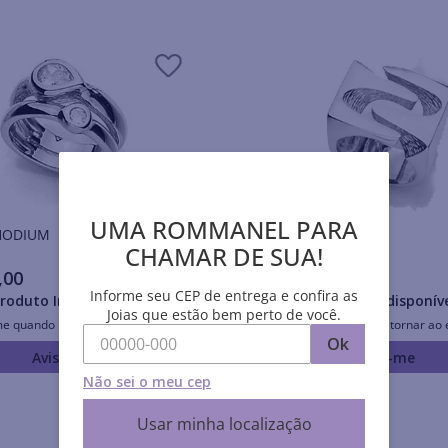
UMA ROMMANEL PARA
is RHODIUM
Anéis RHODIUM
CHAMAR DE SUA!
,
00
R$
345
,
00
Informe seu CEP de entrega e confira as
roduto Indisponível
Produto Indisponív
Joias que estão bem perto de você.
me quando retornar ao estoque
Avise-me quando retornar ao 
Ok
Avise-me
Avise-me
Não sei o meu cep
Usar minha localização