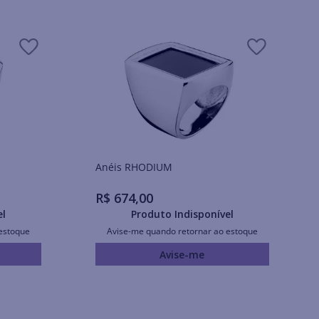
Anéis RHODIUM
R$
674
,
00
el
Produto Indisponível
estoque
Avise-me quando retornar ao estoque
Avise-me