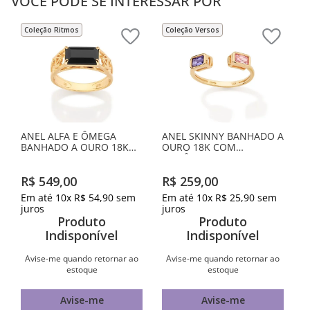
VOCÊ PODE SE INTERESSAR POR
Coleção Ritmos
Coleção Versos
ANEL ALFA E ÔMEGA
ANEL SKINNY BANHADO A
BANHADO A OURO 18K
OURO 18K COM
COM CRISTAL
ZIRCÔNIAS
R$
549
,
00
R$
259
,
00
Em até
10
x
R$
54
,
90
sem
Em até
10
x
R$
25
,
90
sem
juros
juros
Produto
Produto
Indisponível
Indisponível
Avise-me quando retornar ao
Avise-me quando retornar ao
estoque
estoque
Avise-me
Avise-me