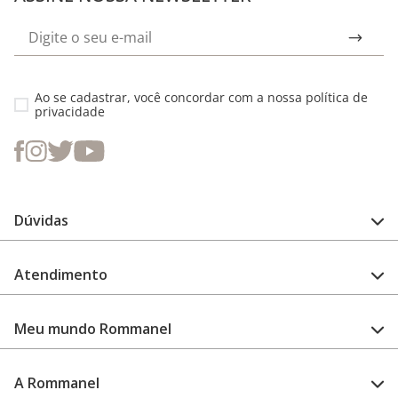
Ao se cadastrar, você concordar com a nossa
política de
privacidade
Dúvidas
FAQ
Atendimento
Guia de medidas
Cuidado com a peça
Fale Conosco
Como configurar meu relógio
Meu mundo Rommanel
Encontre uma loja
Garantia
Academia Rommanel
A Rommanel
Revenda Rommanel