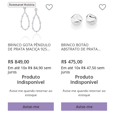
Rommanel História
BRINCO GOTA PÊNDULO
BRINCO BOTÃO
DE PRATA MACIÇA 925
ABSTRATO DE PRATA
COM ZIRCÔNIAS
MACIÇA 925
R$
849
,
00
R$
475
,
00
Em até
10
x
R$
84
,
90
sem
Em até
10
x
R$
47
,
50
sem
juros
juros
Produto
Produto
Indisponível
Indisponível
Avise-me quando retornar ao
Avise-me quando retornar ao
estoque
estoque
Avise-me
Avise-me