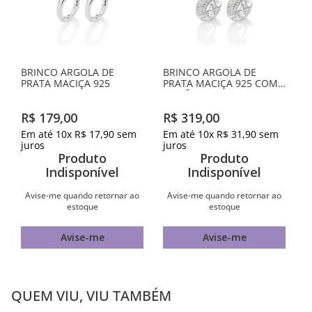
BRINCO ARGOLA DE
BRINCO ARGOLA DE
PRATA MACIÇA 925
PRATA MACIÇA 925 COM
ZIRCÔNIAS
R$
179
,
00
R$
319
,
00
Em até
10
x
R$
17
,
90
sem
Em até
10
x
R$
31
,
90
sem
juros
juros
Produto
Produto
Indisponível
Indisponível
Avise-me quando retornar ao
Avise-me quando retornar ao
estoque
estoque
Avise-me
Avise-me
QUEM VIU, VIU TAMBÉM