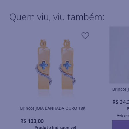
Quem viu, viu também:
R$
34
,
Brincos JOIA BANHADA OURO 18K
P
Avise-
R$
133
,
00
Produto Indisponível