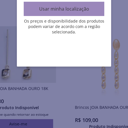
Usar minha localização
Os preços e disponibilidade dos produtos
podem variar de acordo com a região
selecionada.
Brincos JOIA BANHADA OURO 18K
30
Brincos JOIA BANHADA O
roduto Indisponível
me quando retornar ao estoque
R$
109
,
00
Avise-me
Produto Indisponív