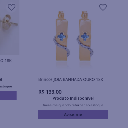
URO 18K
Brincos JOIA BANHADA OURO 18K
el
estoque
R$
133
,
00
Produto Indisponível
Avise-me quando retornar ao estoque
Avise-me