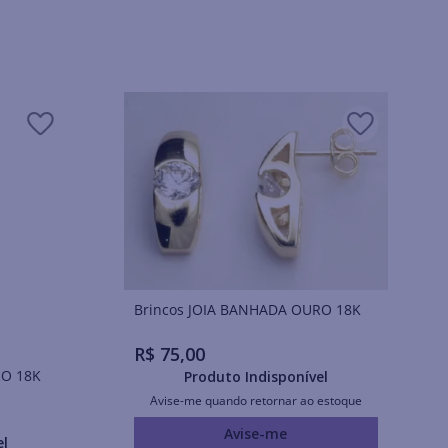
Brincos JOIA BANHADA OURO 18K
R$
75
,
00
URO 18K
Produto Indisponível
Avise-me quando retornar ao estoque
Avise-me
el