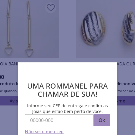
Brincos JOIA BANHADA OURO 18K
Brincos JOIA BANHADA O
00
R$
23
,
70
UMA ROMMANEL PARA
roduto Indisponível
Produto Indisponív
me quando retornar ao estoque
Avise-me quando retornar ao 
CHAMAR DE SUA!
Avise-me
Avise-me
Informe seu CEP de entrega e confira as
Joias que estão bem perto de você.
Ok
Não sei o meu cep