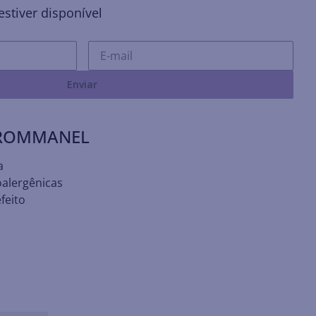
stiver disponível
Enviar
 ROMMANEL
a
oalergênicas
feito