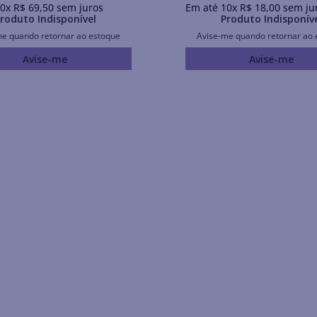
0
x
R$
69
,
50
sem juros
Em até
10
x
R$
18
,
00
sem ju
roduto Indisponível
Produto Indisponív
me quando retornar ao estoque
Avise-me quando retornar ao 
Avise-me
Avise-me