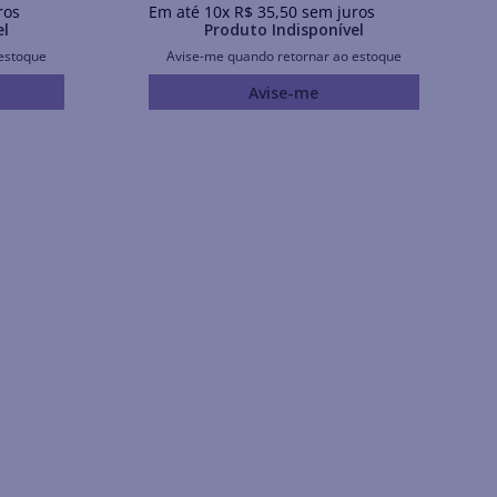
ros
Em até
10
x
R$
35
,
50
sem juros
el
Produto Indisponível
estoque
Avise-me quando retornar ao estoque
Avise-me