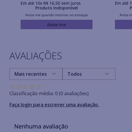
Em até
10
x
R$
16
,
50
sem juros
Em até
1
Produto Indisponível
P
Avise-me quando retornar ao estoque
Avise-
Avise-me
AVALIAÇÕES
Mais recentes
Todos
☆
☆
☆
☆
☆
Classificação média: 0
(0 avaliações)
Faça login para escrever uma avaliação.
Nenhuma avaliação