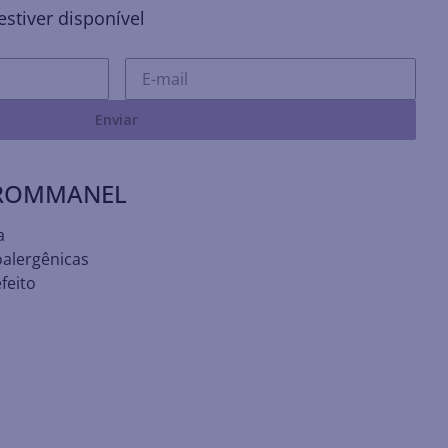
stiver disponível
Enviar
 ROMMANEL
a
oalergênicas
feito