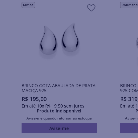
Mimos
Rommanel 
BRINCO GOTA ABAULADA DE PRATA
BRINCO 
MACIÇA 925
925 COM
R$
195
,
00
R$
319
Em até
10
x
R$
19
,
50
sem juros
Em até
1
Produto Indisponível
P
Avise-me quando retornar ao estoque
Avise-
Avise-me