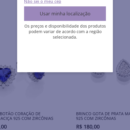
Não sei o meu cep
Usar minha localização
Os preços e disponibilidade dos produtos
podem variar de acordo com a região
selecionada.
 BOTÃO CORAÇÃO DE
BRINCO GOTA DE PRATA M
ACIÇA 925 COM ZIRCÔNIAS
925 COM ZIRCÔNIAS
,
00
R$
180
,
00