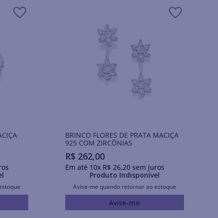
ACIÇA
BRINCO FLORES DE PRATA MACIÇA
925 COM ZIRCÔNIAS
R$
262
,
00
ros
Em até
10
x
R$
26
,
20
sem juros
el
Produto Indisponível
estoque
Avise-me quando retornar ao estoque
Avise-me