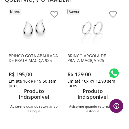
Mimos
Aurora
BRINCO GOTA ABAULADA
BRINCO ARGOLA DE
DE PRATA MACIÇA 925
PRATA MACIÇA 925
R$
195
,
00
R$
129
,
00
Em até
10
x
R$
19
,
50
sem
Em até
10
x
R$
12
,
90
sem
juros
juros
Produto
Produto
Indisponível
Indisponível
Avise-me quando retornar ao
Avise-me quando retornar ao
estoque
estoque
Avise-me
Avise-me