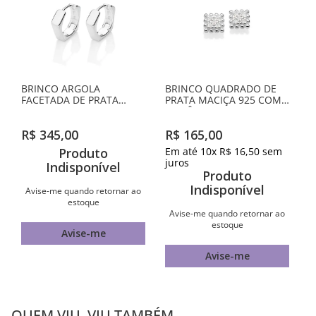
BRINCO ARGOLA
BRINCO QUADRADO DE
FACETADA DE PRATA
PRATA MACIÇA 925 COM
MACIÇA 925
ZIRCÔNIAS
R$
345
,
00
R$
165
,
00
Produto
Em até
10
x
R$
16
,
50
sem
juros
Indisponível
Produto
Indisponível
Avise-me quando retornar ao
estoque
Avise-me quando retornar ao
estoque
Avise-me
Avise-me
QUEM VIU, VIU TAMBÉM