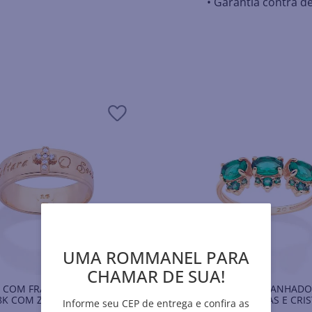
• Garantia contra de
UMA ROMMANEL PARA
CHAMAR DE SUA!
A COM FRASE BANHADA A
ANEL APARADOR BANHADO
8K COM ZIRCÔNIAS
18K COM ZIRCÔNIAS E CRIS
Informe seu CEP de entrega e confira as