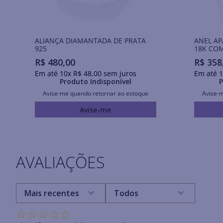
ALIANÇA DIAMANTADA DE PRATA
ANEL A
925
18K COM
R$
480
,
00
R$
358
Em até
10
x
R$
48
,
00
sem juros
Em até
1
Produto Indisponível
P
Avise-me quando retornar ao estoque
Avise-
Avise-me
AVALIAÇÕES
Mais recentes
Todos
☆
☆
☆
☆
☆