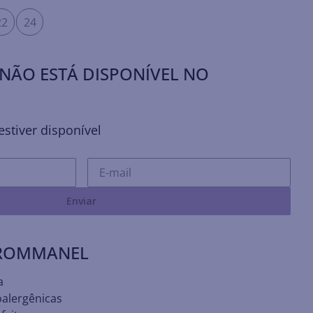
22
24
NÃO ESTÁ DISPONÍVEL NO
stiver disponível
Enviar
 ROMMANEL
a
oalergênicas