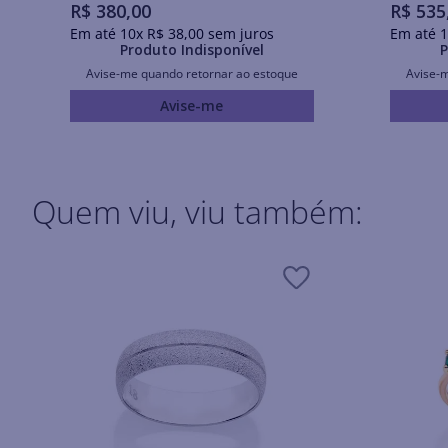
R$
380
,
00
R$
535
Em até
10
x
R$
38
,
00
sem juros
Em até
1
Produto Indisponível
P
Avise-me quando retornar ao estoque
Avise-
Avise-me
Quem viu, viu também: