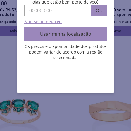
Joias que estão bem perto de você.
,
00
R$
358
,
00
0
x
R$
53
,
50
sem juros
Em até
10
x
R$
35
,
80
sem ju
Ok
roduto Indisponível
Produto Indisponív
Não sei o meu cep
me quando retornar ao estoque
Avise-me quando retornar ao 
Avise-me
Avise-me
Usar minha localização
Os preços e disponibilidade dos produtos
podem variar de acordo com a região
selecionada.