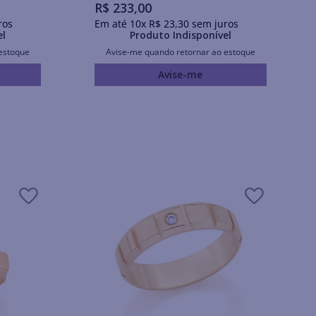
R$
233
,
00
ros
Em até
10
x
R$
23
,
30
sem juros
el
Produto Indisponível
estoque
Avise-me quando retornar ao estoque
Avise-me