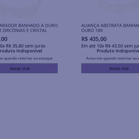
PARADOR BANHADO A OURO
ALIANÇA ABSTRATA BANHA
 ZIRCÔNIAS E CRISTAL
OURO 18K
,
00
R$
435
,
00
0
x
R$
35
,
80
sem juros
Em até
10
x
R$
43
,
50
sem ju
roduto Indisponível
Produto Indisponív
me quando retornar ao estoque
Avise-me quando retornar ao 
Avise-me
Avise-me