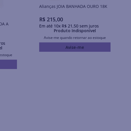
Alianças JOIA BANHADA OURO 18K
R$
215
,
00
DA A
Em até
10
x
R$
21
,
50
sem juros
Produto Indisponível
Avise-me quando retornar ao estoque
ros
Avise-me
el
estoque