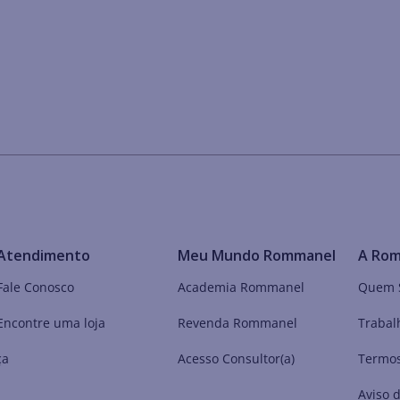
Atendimento
Meu Mundo Rommanel
A Ro
Fale Conosco
Academia Rommanel
Quem 
Encontre uma loja
Revenda Rommanel
Trabal
ça
Acesso Consultor(a)
Termos
Aviso 