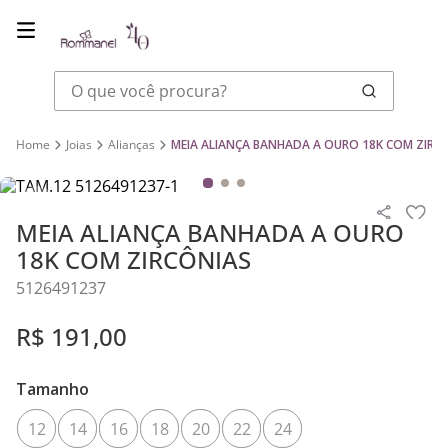
O que você procura?
Joias
Alianças
MEIA ALIANÇA BANHADA A OURO 18K COM ZIRC
MEIA ALIANÇA BANHADA A OURO
18K COM ZIRCÔNIAS
5126491237
R$
191
,
00
Tamanho
12
14
16
18
20
22
24