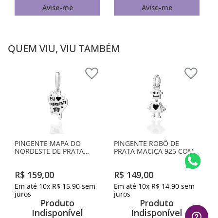
Avise-me
Avise-me
QUEM VIU, VIU TAMBÉM
PINGENTE MAPA DO
PINGENTE ROBÔ DE
NORDESTE DE PRATA
PRATA MACIÇA 925 COM
MACIÇA 925 COM
RESINA
APLICAÇÃO DE RESINA
R$
159
,
00
R$
149
,
00
Em até
10
x
R$
15
,
90
sem
Em até
10
x
R$
14
,
90
sem
juros
juros
Produto
Produto
Indisponível
Indisponível