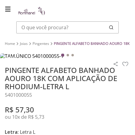
O que você procura?
Joias
Pingentes
PINGENTE ALFABETO BANHADO AOURO 18K CO
PINGENTE ALFABETO BANHADO
AOURO 18K COM APLICAÇÃO DE
RHODIUM-LETRA L
5401000055
R$
57
,
30
ou
10
x de
R$
5
,
73
Letra:
Letra L