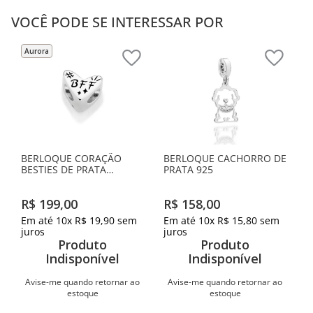
VOCÊ PODE SE INTERESSAR POR
Aurora
BERLOQUE CORAÇÃO
BERLOQUE CACHORRO DE
BESTIES DE PRATA
PRATA 925
MACIÇA 925 COM RESINA
R$
199
,
00
R$
158
,
00
Em até
10
x
R$
19
,
90
sem
Em até
10
x
R$
15
,
80
sem
juros
juros
Produto
Produto
Indisponível
Indisponível
Avise-me quando retornar ao
Avise-me quando retornar ao
estoque
estoque