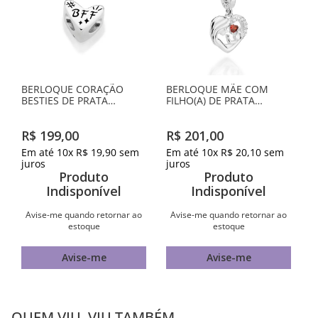
BERLOQUE CORAÇÃO
BERLOQUE MÃE COM
BESTIES DE PRATA
FILHO(A) DE PRATA
MACIÇA 925 COM RESINA
MACIÇA 925
R$
199
,
00
R$
201
,
00
Em até
10
x
R$
19
,
90
sem
Em até
10
x
R$
20
,
10
sem
juros
juros
Produto
Produto
Indisponível
Indisponível
Avise-me quando retornar ao
Avise-me quando retornar ao
estoque
estoque
Avise-me
Avise-me
QUEM VIU, VIU TAMBÉM