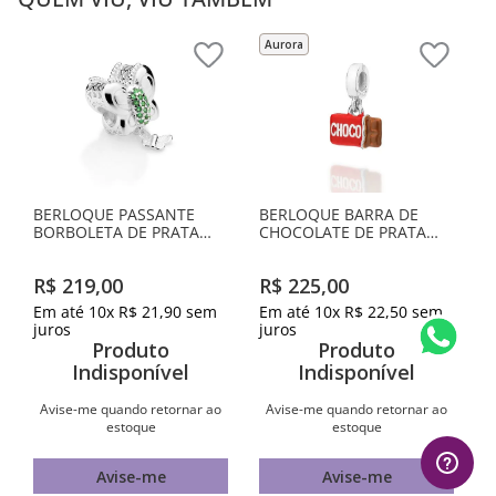
Aurora
BERLOQUE PASSANTE
BERLOQUE BARRA DE
BORBOLETA DE PRATA
CHOCOLATE DE PRATA
MACIÇA 925 COM
MACIÇA 925 COM
ZIRCÔNIAS
APLICAÇÃO DE RESINA
R$
219
,
00
R$
225
,
00
Em até
10
x
R$
21
,
90
sem
Em até
10
x
R$
22
,
50
sem
juros
juros
Produto
Produto
Indisponível
Indisponível
Avise-me quando retornar ao
Avise-me quando retornar ao
estoque
estoque
Avise-me
Avise-me