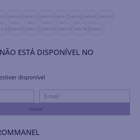
a D
Letra E
Letra G
Letra H
Letra I
Letra J
Letra K
Letra M
ra Q
Letra R
Letra T
Letra U
Letra V
Letra W
Letra Z
NÃO ESTÁ DISPONÍVEL NO
stiver disponível
Enviar
 ROMMANEL