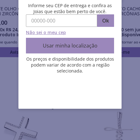
Informe seu CEP de entrega e confira as
E OLHO GREGO DE PRATA
PINGENTE FORMATO CACH
Joias que estão bem perto de você.
 ZIRCÔNIAS
PRATA 925 COM ZIRCÔNIAS
Ok
,
00
R$
138
,
00
0
x
R$
24
,
50
sem juros
Em até
10
x
R$
13
,
80
sem ju
Não sei o meu cep
roduto Indisponível
Produto Indisponív
me quando retornar ao estoque
Avise-me quando retornar ao 
Usar minha localização
Avise-me
Avise-me
Os preços e disponibilidade dos produtos
podem variar de acordo com a região
selecionada.