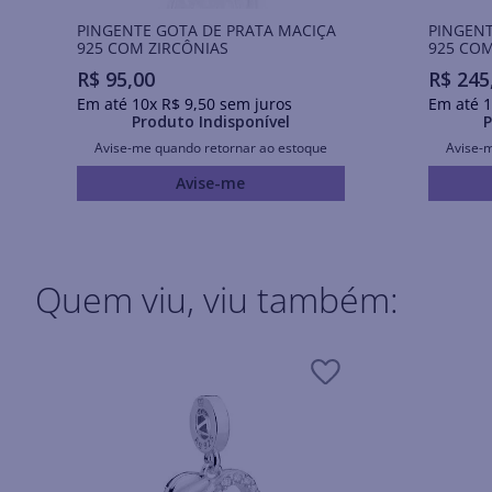
PINGENTE GOTA DE PRATA MACIÇA
PINGENT
925 COM ZIRCÔNIAS
925 COM
R$
95
,
00
R$
245
Em até
10
x
R$
9
,
50
sem juros
Em até
1
Produto Indisponível
P
Avise-me quando retornar ao estoque
Avise-
Avise-me
Quem viu, viu também: