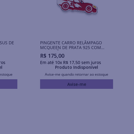
ESUS DE
PINGENTE CARRO RELÂMPAGO
MCQUEEN DE PRATA 925 COM
APLICAÇÃO DE RESINA
R$
175
,
00
ros
Em até
10
x
R$
17
,
50
sem juros
el
Produto Indisponível
estoque
Avise-me quando retornar ao estoque
Avise-me