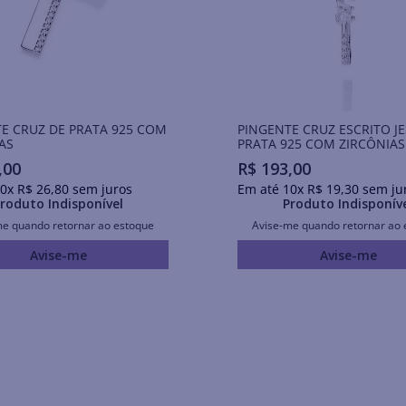
E CRUZ DE PRATA 925 COM
PINGENTE CRUZ ESCRITO J
AS
PRATA 925 COM ZIRCÔNIAS
,
00
R$
193
,
00
0
x
R$
26
,
80
sem juros
Em até
10
x
R$
19
,
30
sem ju
roduto Indisponível
Produto Indisponív
me quando retornar ao estoque
Avise-me quando retornar ao 
Avise-me
Avise-me