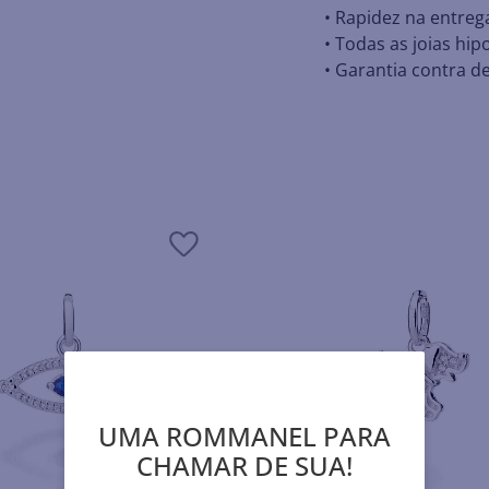
• Rapidez na entreg
• Todas as joias hip
• Garantia contra de
UMA ROMMANEL PARA
CHAMAR DE SUA!