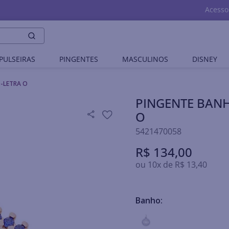
Acesso
PULSEIRAS
PINGENTES
MASCULINOS
DISNEY
-LETRA O
PINGENTE BAN
O
5421470058
R$
134
,
00
ou
10
x de
R$
13
,
40
Banho: