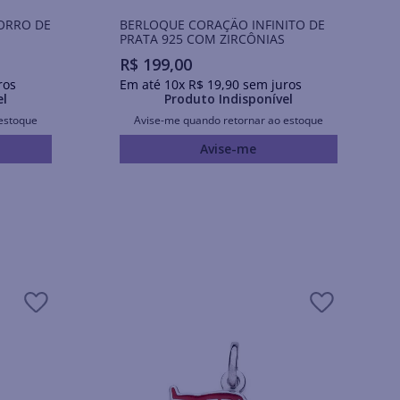
ORRO DE
BERLOQUE CORAÇÃO INFINITO DE
PRATA 925 COM ZIRCÔNIAS
R$
199
,
00
ros
Em até
10
x
R$
19
,
90
sem juros
el
Produto Indisponível
estoque
Avise-me quando retornar ao estoque
Avise-me