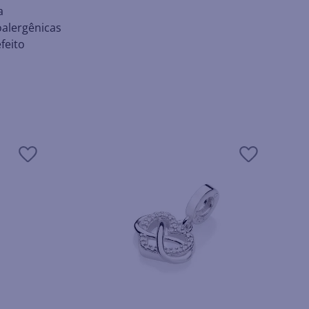
a
oalergênicas
feito