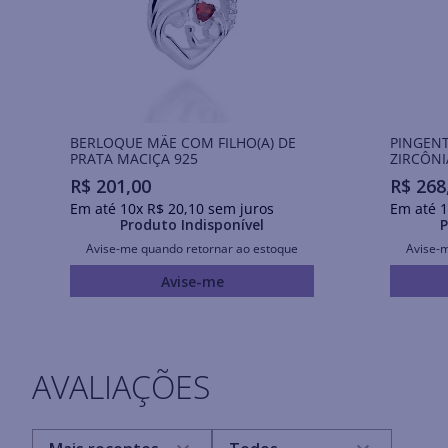
BERLOQUE MÃE COM FILHO(A) DE
PINGENT
PRATA MACIÇA 925
ZIRCÔNI
R$
201
,
00
R$
268
Em até
10
x
R$
20
,
10
sem juros
Em até
1
Produto Indisponível
P
Avise-me quando retornar ao estoque
Avise-
Avise-me
AVALIAÇÕES