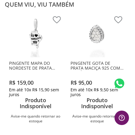
QUEM VIU, VIU TAMBÉM
PINGENTE MAPA DO
PINGENTE GOTA DE
NORDESTE DE PRATA
PRATA MACIÇA 925 COM
MACIÇA 925 COM
ZIRCÔNIAS
APLICAÇÃO DE RESINA
R$
159
,
00
R$
95
,
00
Em até
10
x
R$
15
,
90
sem
Em até
10
x
R$
9
,
50
sem
juros
juros
Produto
Produto
Indisponível
Indisponível
Avise-me quando retornar ao
Avise-me quando retornar ao
estoque
estoque
Avise-me
Avise-me