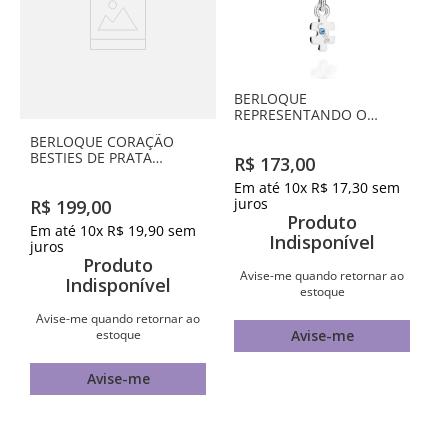
BERLOQUE
REPRESENTANDO O
AUTISMO DE PRATA
BERLOQUE CORAÇÃO
MACIÇA 925 COM
BESTIES DE PRATA
R$
173
,
00
ZIRCÔNIA
MACIÇA 925 COM RESINA
Em até
10
x
R$
17
,
30
sem
juros
R$
199
,
00
Produto
Em até
10
x
R$
19
,
90
sem
Indisponível
juros
Produto
Avise-me quando retornar ao
Indisponível
estoque
Avise-me quando retornar ao
estoque
Avise-me
Avise-me