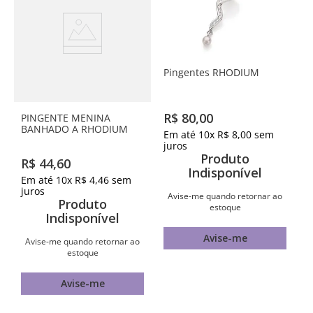
Pingentes RHODIUM
R$
80
,
00
PINGENTE MENINA
BANHADO A RHODIUM
Em até
10
x
R$
8
,
00
sem
juros
Produto
R$
44
,
60
Indisponível
Em até
10
x
R$
4
,
46
sem
juros
Avise-me quando retornar ao
Produto
estoque
Indisponível
Avise-me
Avise-me quando retornar ao
estoque
Avise-me