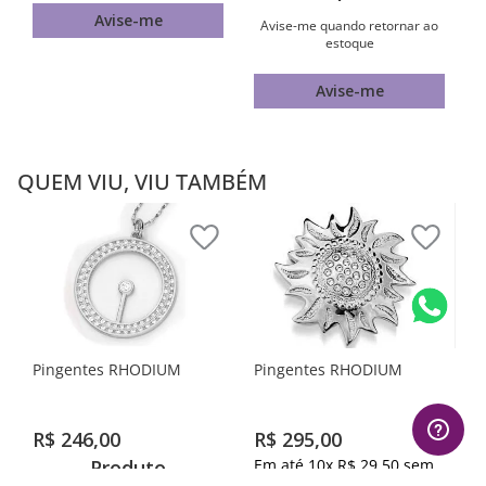
Avise-me
Avise-me quando retornar ao
estoque
Avise-me
QUEM VIU, VIU TAMBÉM
Pingentes RHODIUM
Pingentes RHODIUM
R$
246
,
00
R$
295
,
00
Produto
Em até
10
x
R$
29
,
50
sem
juros