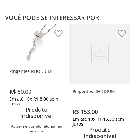
VOCÊ PODE SE INTERESSAR POR
Pingentes RHODIUM
R$
80
,
00
Pingentes RHODIUM
Em até
10
x
R$
8
,
00
sem
juros
Produto
R$
153
,
00
Indisponível
Em até
10
x
R$
15
,
30
sem
juros
Avise-me quando retornar ao
Produto
estoque
Indisponível