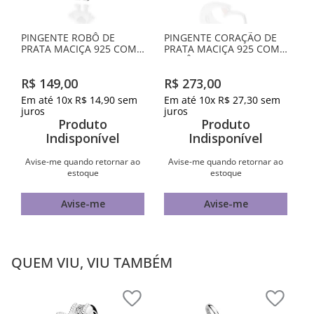
PINGENTE ROBÔ DE
PINGENTE CORAÇÃO DE
PRATA MACIÇA 925 COM
PRATA MACIÇA 925 COM
RESINA
ZIRCÔNIA
R$
149
,
00
R$
273
,
00
Em até
10
x
R$
14
,
90
sem
Em até
10
x
R$
27
,
30
sem
juros
juros
Produto
Produto
Indisponível
Indisponível
Avise-me quando retornar ao
Avise-me quando retornar ao
estoque
estoque
Avise-me
Avise-me
QUEM VIU, VIU TAMBÉM