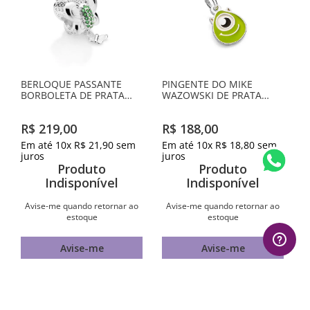
BERLOQUE PASSANTE
PINGENTE DO MIKE
BORBOLETA DE PRATA
WAZOWSKI DE PRATA
MACIÇA 925 COM
MACIÇA 925 COM
ZIRCÔNIAS
APLICAÇÃO DE RESINA
R$
219
,
00
R$
188
,
00
Em até
10
x
R$
21
,
90
sem
Em até
10
x
R$
18
,
80
sem
juros
juros
Produto
Produto
Indisponível
Indisponível
Avise-me quando retornar ao
Avise-me quando retornar ao
estoque
estoque
Avise-me
Avise-me
AVALIAÇÕES
1
º
aliança