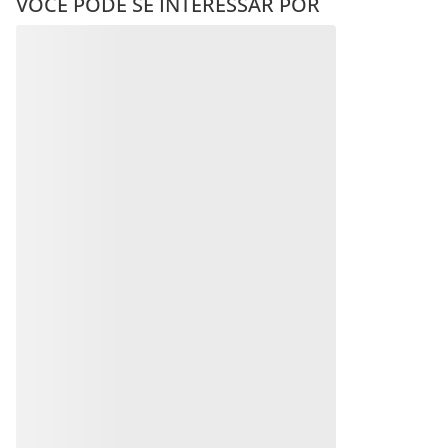
VOCÊ PODE SE INTERESSAR POR
PINGENTE LETRAS
PINGENTE CORAÇÃO COM
BANHADO A RHODIUM
LETRA BANHADO A
NEGRO COM ZIRCÔNIAS -
PLATINA COM ZIRCÔNIAS-
LETRA E
LETRA Z
R$
134
,
00
R$
194
,
00
Em até
10
x
R$
13
,
40
sem
Em até
10
x
R$
19
,
40
sem
juros
juros
Produto
Produto
Indisponível
Indisponível
Avise-me quando retornar ao
Avise-me quando retornar ao
estoque
estoque