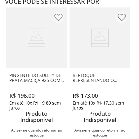
VOCÊ PODE SE INTERESSAR POR
PINGENTE DO SULLEY DE
BERLOQUE
PRATA MACIÇA 925 COM
REPRESENTANDO O
RESINA
AUTISMO DE PRATA
MACIÇA 925 COM
R$
198
,
00
R$
173
,
00
ZIRCÔNIA
Em até
10
x
R$
19
,
80
sem
Em até
10
x
R$
17
,
30
sem
juros
juros
Produto
Produto
Indisponível
Indisponível
Avise-me quando retornar ao
Avise-me quando retornar ao
estoque
estoque