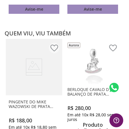
Avise-me
Avise-me
QUEM VIU, VIU TAMBÉM
Aurora
BERLOQUE CAVALO DE
BALANÇO DE PRATA
MACIÇA 925 COM
PINGENTE DO MIKE
ZIRCÔNIAS
WAZOWSKI DE PRATA
R$
280
,
00
MACIÇA 925 COM
Em até
10
x
R$
28
,
00
sem
APLICAÇÃO DE RESINA
juros
R$
188
,
00
Produto
Em até
10
x
R$
18
,
80
sem