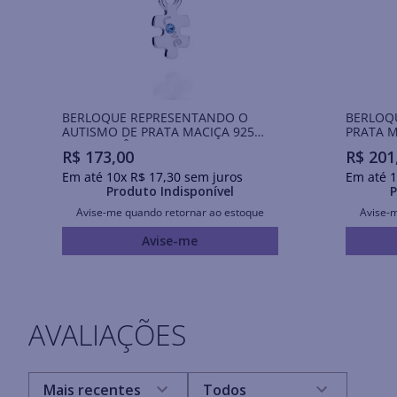
BERLOQUE REPRESENTANDO O
BERLOQU
AUTISMO DE PRATA MACIÇA 925
PRATA M
COM ZIRCÔNIA
R$
173
,
00
R$
201
Em até
10
x
R$
17
,
30
sem juros
Em até
1
Produto Indisponível
P
Avise-me quando retornar ao estoque
Avise-
Avise-me
AVALIAÇÕES
Mais recentes
Todos