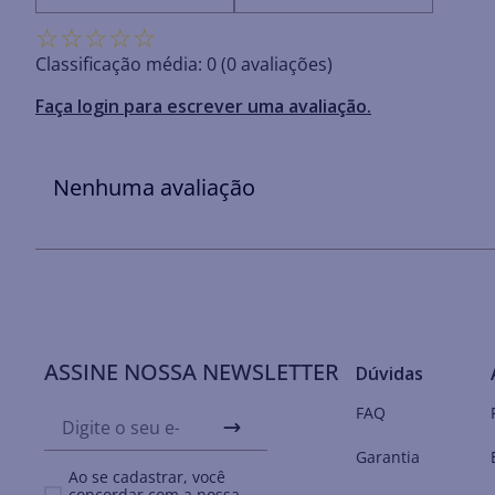
☆
☆
☆
☆
☆
Classificação média: 0
(0 avaliações)
Faça login para escrever uma avaliação.
Nenhuma avaliação
ASSINE NOSSA NEWSLETTER
Dúvidas
FAQ
Garantia
Ao se cadastrar, você
concordar com a nossa