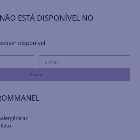
NÃO ESTÁ DISPONÍVEL NO
stiver disponível
Enviar
 ROMMANEL
a
oalergênicas
feito