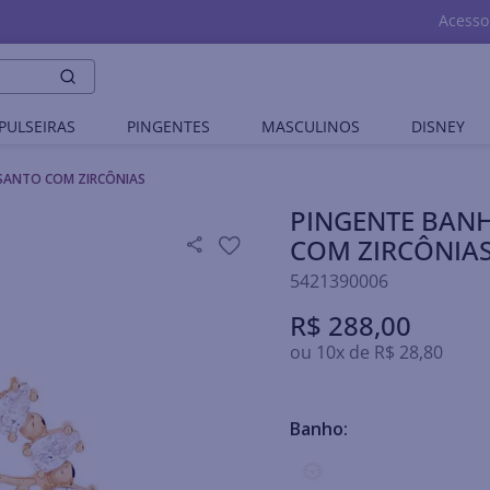
Acesso
PULSEIRAS
PINGENTES
MASCULINOS
DISNEY
 SANTO COM ZIRCÔNIAS
PINGENTE BANH
COM ZIRCÔNIA
5421390006
R$
288
,
00
ou
10
x de
R$
28
,
80
Banho: