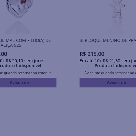
E MÃE COM FILHO(A) DE
BERLOQUE MENINO DE PRA
ACIÇA 925
,
00
R$
215
,
00
0
x
R$
20
,
10
sem juros
Em até
10
x
R$
21
,
50
sem ju
roduto Indisponível
Produto Indisponív
me quando retornar ao estoque
Avise-me quando retornar ao 
Avise-me
Avise-me