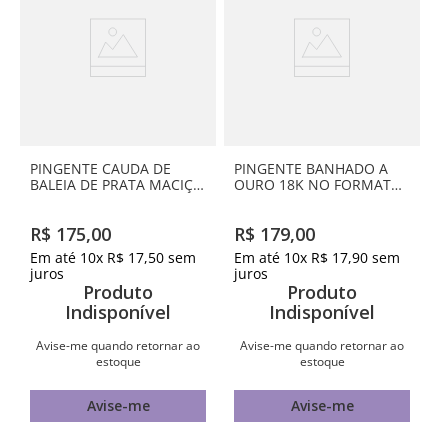
PINGENTE CAUDA DE
PINGENTE BANHADO A
BALEIA DE PRATA MACIÇA
OURO 18K NO FORMATO
925
DE MENINO COM
ZIRCÔNIAS
R$
175
,
00
R$
179
,
00
Em até
10
x
R$
17
,
50
sem
Em até
10
x
R$
17
,
90
sem
juros
juros
Produto
Produto
Indisponível
Indisponível
Avise-me quando retornar ao
Avise-me quando retornar ao
estoque
estoque
Avise-me
Avise-me