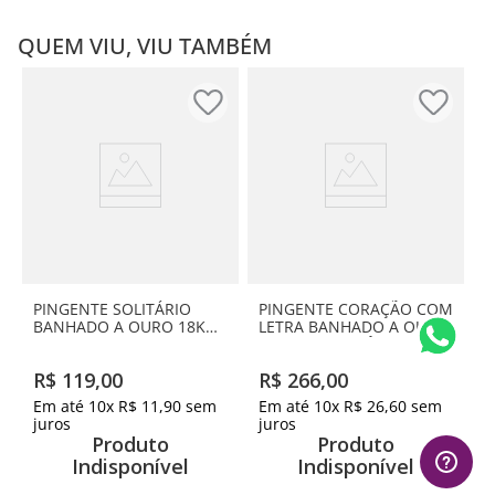
QUEM VIU, VIU TAMBÉM
PINGENTE SOLITÁRIO
PINGENTE CORAÇÃO COM
BANHADO A OURO 18K
LETRA BANHADO A OURO
COM CRISTAL
18K COM ZIRCÔNIAS-
RETANGULAR
LETRA S
R$
119
,
00
R$
266
,
00
Em até
10
x
R$
11
,
90
sem
Em até
10
x
R$
26
,
60
sem
juros
juros
Produto
Produto
Indisponível
Indisponível