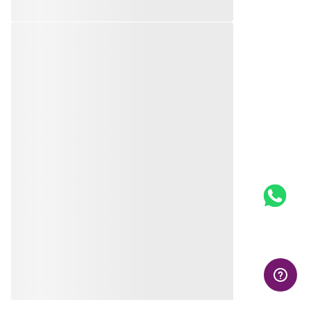
BERLOQUE MÃE COM
PINGENTE ROBÔ DE
FILHO(A) DE PRATA
PRATA MACIÇA 925 COM
MACIÇA 925
RESINA
R$
201
,
00
R$
149
,
00
Em até
10
x
R$
20
,
10
sem
Em até
10
x
R$
14
,
90
sem
juros
juros
Produto
Produto
Indisponível
Indisponível
Avise-me quando retornar ao
Avise-me quando retornar ao
estoque
estoque
Avise-me
Avise-me
AVALIAÇÕES
Mais recentes
Todos
Carregando…