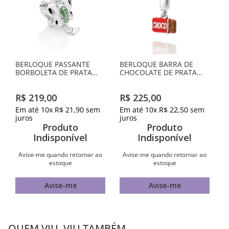
BERLOQUE PASSANTE
BERLOQUE BARRA DE
BORBOLETA DE PRATA
CHOCOLATE DE PRATA
MACIÇA 925 COM
MACIÇA 925 COM
ZIRCÔNIAS
APLICAÇÃO DE RESINA
R$
219
,
00
R$
225
,
00
Em até
10
x
R$
21
,
90
sem
Em até
10
x
R$
22
,
50
sem
juros
juros
Produto
Produto
Indisponível
Indisponível
Avise-me quando retornar ao
Avise-me quando retornar ao
estoque
estoque
Avise-me
Avise-me
QUEM VIU, VIU TAMBÉM