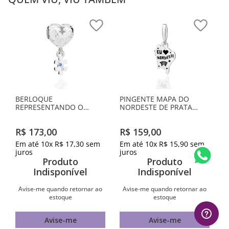
BERLOQUE
PINGENTE MAPA DO
REPRESENTANDO O
NORDESTE DE PRATA
AUTISMO DE PRATA
MACIÇA 925 COM
MACIÇA 925 COM
APLICAÇÃO DE RESINA
R$
173
,
00
R$
159
,
00
ZIRCÔNIA
Em até
10
x
R$
17
,
30
sem
Em até
10
x
R$
15
,
90
sem
juros
juros
Produto
Produto
Indisponível
Indisponível
Avise-me quando retornar ao
Avise-me quando retornar ao
estoque
estoque
Avise-me
Avise-me