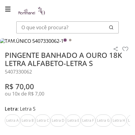
O que você procura?
Joias
Pingentes
PINGENTE BANHADO A OURO 18K LETRA ALFAB
PINGENTE BANHADO A OURO 18K
LETRA ALFABETO-LETRA S
5407330062
R$
70
,
00
ou
10
x de
R$
7
,
00
Letra:
Letra S
Letra A
Letra B
Letra C
Letra D
Letra E
Letra F
Letra G
Letra H
Letr