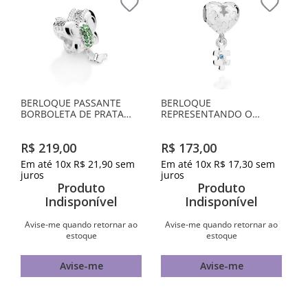
BERLOQUE PASSANTE
BERLOQUE
BORBOLETA DE PRATA
REPRESENTANDO O
MACIÇA 925 COM
AUTISMO DE PRATA
ZIRCÔNIAS
MACIÇA 925 COM
R$
219
,
00
R$
173
,
00
ZIRCÔNIA
Em até
10
x
R$
21
,
90
sem
Em até
10
x
R$
17
,
30
sem
juros
juros
Produto
Produto
Indisponível
Indisponível
Avise-me quando retornar ao
Avise-me quando retornar ao
estoque
estoque
Avise-me
Avise-me