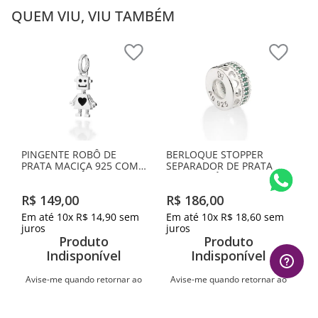
QUEM VIU, VIU TAMBÉM
PINGENTE ROBÔ DE
BERLOQUE STOPPER
PRATA MACIÇA 925 COM
SEPARADOR DE PRATA
RESINA
COM ZIRCÔNIAS
R$
149
,
00
R$
186
,
00
Em até
10
x
R$
14
,
90
sem
Em até
10
x
R$
18
,
60
sem
juros
juros
Produto
Produto
Indisponível
Indisponível
Avise-me quando retornar ao
Avise-me quando retornar ao
estoque
estoque