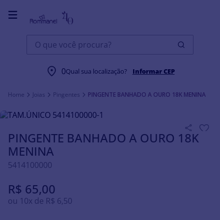
O que você procura?
0
Qual sua localização?
Informar CEP
Joias
Pingentes
PINGENTE BANHADO A OURO 18K MENINA
PINGENTE BANHADO A OURO 18K
MENINA
5414100000
R$
65
,
00
ou
10
x de
R$
6
,
50