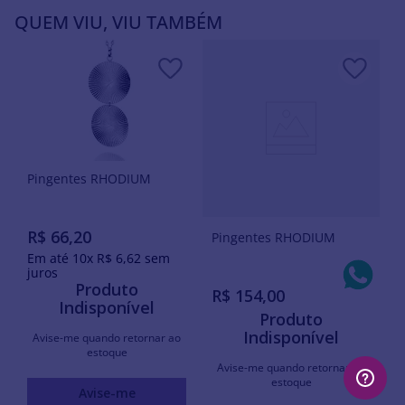
QUEM VIU, VIU TAMBÉM
Pingentes RHODIUM
R$
66
,
20
Pingentes RHODIUM
Em até
10
x
R$
6
,
62
sem
juros
Produto
R$
154
,
00
Indisponível
Produto
Indisponível
Avise-me quando retornar ao
estoque
Avise-me quando retornar ao
estoque
Avise-me