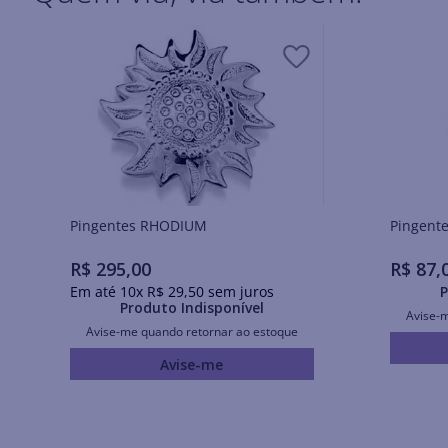
Pingentes RHODIUM
R$
295
,
00
R$
87
,
Em até
10
x
R$
29
,
50
sem juros
P
Produto Indisponível
Avise-
Avise-me quando retornar ao estoque
Avise-me