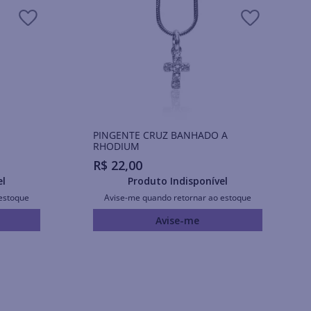
PINGENTE CRUZ BANHADO A
RHODIUM
R$
22
,
00
el
Produto Indisponível
estoque
Avise-me quando retornar ao estoque
Avise-me