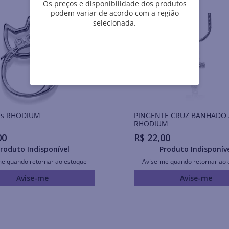
Os preços e disponibilidade dos produtos
podem variar de acordo com a região
selecionada.
Pingentes RHODIUM
PINGENTE CRUZ BANHADO 
RHODIUM
00
R$
22
,
00
roduto Indisponível
Produto Indisponív
me quando retornar ao estoque
Avise-me quando retornar ao 
Avise-me
Avise-me