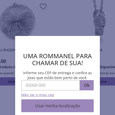
Pingentes RHODIUM
Pingentes RHODIUM
UMA ROMMANEL PARA
,
00
R$
79
,
00
CHAMAR DE SUA!
roduto Indisponível
Produto Indisponív
Informe seu CEP de entrega e confira as
me quando retornar ao estoque
Avise-me quando retornar ao 
Joias que estão bem perto de você.
Avise-me
Avise-me
Ok
Não sei o meu cep
Usar minha localização