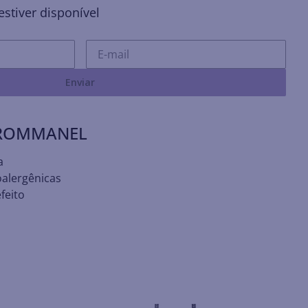
stiver disponível
Enviar
 ROMMANEL
a
oalergênicas
feito