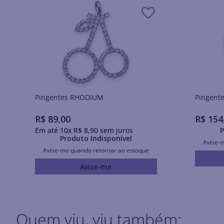
Pingentes RHODIUM
R$
89
,
00
R$
154
Em até
10
x
R$
8
,
90
sem juros
P
Produto Indisponível
Avise-
Avise-me quando retornar ao estoque
Avise-me
Quem viu, viu também: