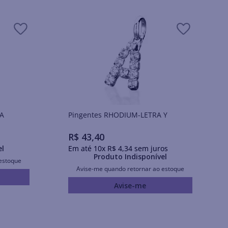
A
Pingentes RHODIUM-LETRA Y
R$
43
,
40
el
Em até
10
x
R$
4
,
34
sem juros
Produto Indisponível
estoque
Avise-me quando retornar ao estoque
Avise-me