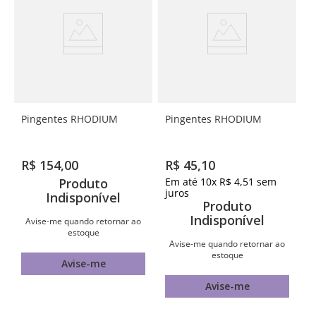
Pingentes RHODIUM
Pingentes RHODIUM
R$
154
,
00
R$
45
,
10
Produto
Em até
10
x
R$
4
,
51
sem
juros
Indisponível
Produto
Indisponível
Avise-me quando retornar ao
estoque
Avise-me quando retornar ao
estoque
Avise-me
Avise-me